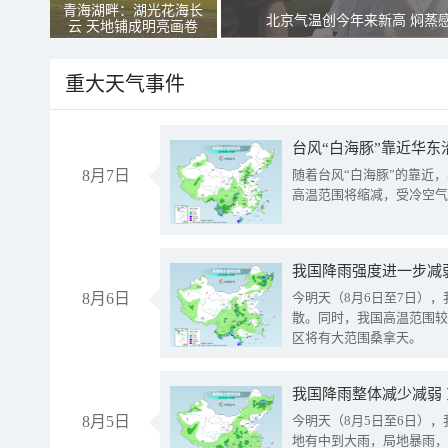
青海湖畔：湖光花海长
北京气温创今年来新高 焖蒸
云 天地铺成明亮画卷
重大天气事件
台风“白海豚”靠近华东
8月7日
随着台风“白海豚”的靠近
高温范围将缩减，受冷空气
8月6日
今明天（8月6日至7日）
散。同时，我国高温范围较
区将有大范围桑拿天。
我国降雨整体减少减弱
8月5日
今明天（8月5日至6日）
地有中到大雨，局地暴雨，