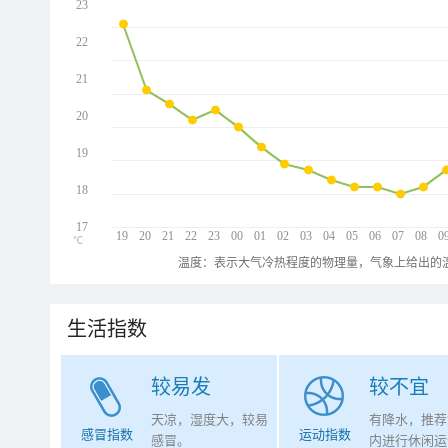
23
22
21
20
19
18
17
19
20
21
22
23
00
01
02
03
04
05
06
07
08
0
℃
温度：表示大气冷热程度的物理量，气象上给出的温
生活指数
较易发
较不宜
天凉，湿度大，较易
有降水，推荐
感冒指数
运动指数
感冒。
内进行休闲运