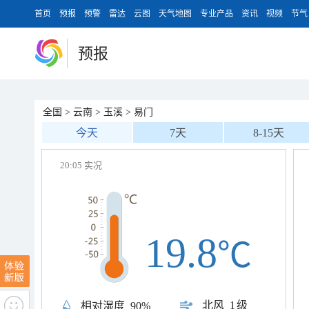
首页
预报
预警
雷达
云图
天气地图
专业产品
资讯
视频
节气
预报
全国
>
云南
>
玉溪
>
易门
今天
7天
8-15天
20:05 实况
19.8
℃
北风
1级
相对湿度
90%