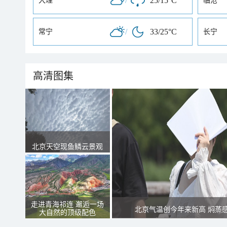
/
25/15°C
大理
临沧
/
33/25°C
常宁
长宁
高清图集
北京天空现鱼鳞云景观
走进青海祁连 邂逅一场
北京气温创今年来新高 焖蒸
大自然的顶级配色