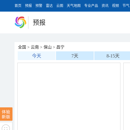
首页
预报
预警
雷达
云图
天气地图
专业产品
资讯
视频
节气
预报
全国
>
云南
>
保山
>
昌宁
今天
7天
8-15天