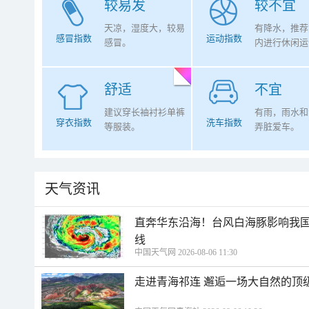
较易发
较不宜
天凉，湿度大，较易
有降水，推荐
感冒指数
运动指数
感冒。
内进行休闲运
舒适
不宜
建议穿长袖衬衫单裤
有雨，雨水和
穿衣指数
洗车指数
等服装。
弄脏爱车。
天气资讯
直奔华东沿海！台风白海豚影响我国
线
中国天气网 2026-08-06 11:30
走进青海祁连 邂逅一场大自然的顶