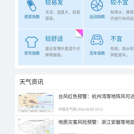
较易发
较不宜
天凉，湿度大，较易
有降水，推荐
感冒指数
运动指数
感冒。
内进行休闲运
较舒适
不宜
建议穿薄外套或牛仔
有雨，雨水和
穿衣指数
洗车指数
裤等服装。
弄脏爱车。
天气资讯
​台风红色预警：杭州湾等地阵风可达1
中国天气网 2026-08-09 18:15
地质灾害风险预警：浙江安徽等地