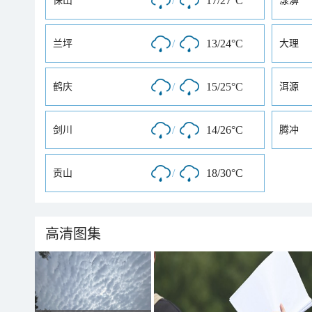
/
17/27°C
保山
漾濞
/
13/24°C
兰坪
大理
/
15/25°C
鹤庆
洱源
/
14/26°C
剑川
腾冲
/
18/30°C
贡山
高清图集