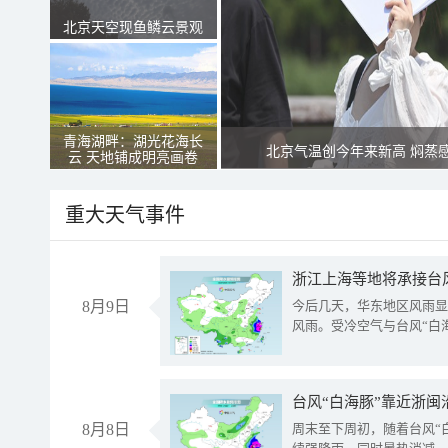
北京天空现鱼鳞云景观
青海湖畔：湖光花海长
北京气温创今年来新高 焖蒸
云 天地铺成明亮画卷
重大天气事件
浙江上海等地将承接台风
8月9日
今后几天，华东地区风雨显
风雨。受冷空气与台风“白
台风“白海豚”靠近浙闽
8月8日
周末至下周初，随着台风“