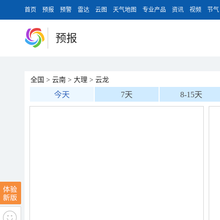
首页
预报
预警
雷达
云图
天气地图
专业产品
资讯
视频
节气
预报
全国
>
云南
>
大理
>
云龙
今天
7天
8-15天