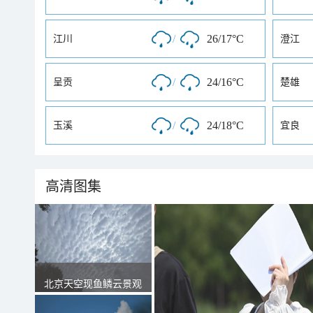
/
26/17°C
江川
澄江
/
24/16°C
呈贡
楚雄
/
24/18°C
玉溪
宜良
高清图集
北京天空现鱼鳞云景观