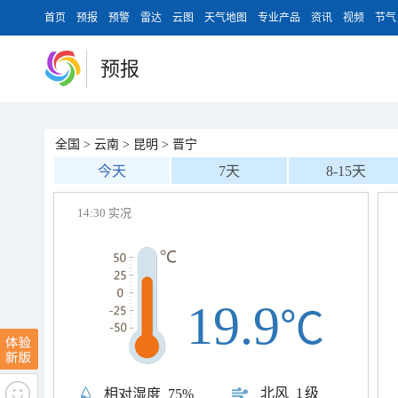
首页
预报
预警
雷达
云图
天气地图
专业产品
资讯
视频
节气
预报
全国
>
云南
>
昆明
>
晋宁
今天
7天
8-15天
14:30 实况
19.9
℃
北风
1级
相对湿度
75%