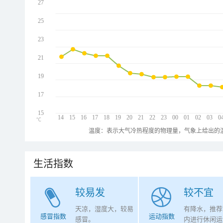
27
25
23
21
19
17
15
14
15
16
17
18
19
20
21
22
23
00
01
02
03
0
℃
温度：表示大气冷热程度的物理量，气象上给出的温
生活指数
较易发
较不宜
天凉，湿度大，较易
有降水，推荐
感冒指数
运动指数
感冒。
内进行休闲运