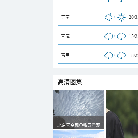
/
20/
宁南
/
15/
宣威
/
18/
富民
高清图集
北京天空现鱼鳞云景观