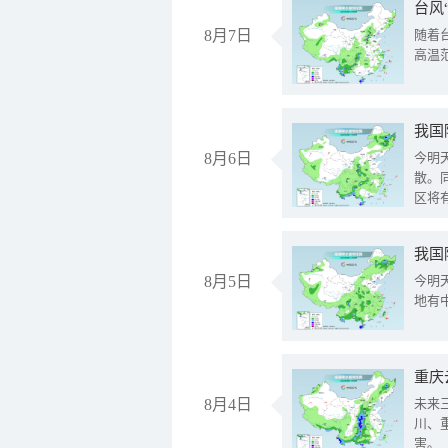
台风
8月7日
随着
高温
8月6日
今明
散。
区将
我国
8月5日
今明
地有
重庆
8月4日
未来
川、
害。