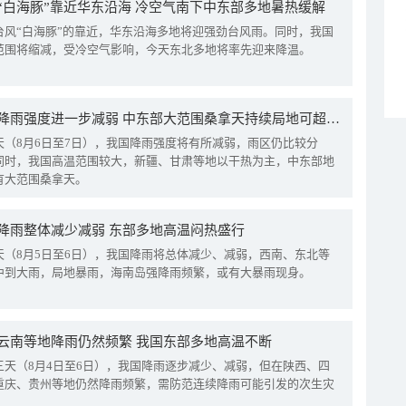
“白海豚”靠近华东沿海 冷空气南下中东部多地暑热缓解
台风“白海豚”的靠近，华东沿海多地将迎强劲台风雨。同时，我国
范围将缩减，受冷空气影响，今天东北多地将率先迎来降温。
我国降雨强度进一步减弱 中东部大范围桑拿天持续局地可超38℃
天（8月6日至7日），我国降雨强度将有所减弱，雨区仍比较分
同时，我国高温范围较大，新疆、甘肃等地以干热为主，中东部地
有大范围桑拿天。
降雨整体减少减弱 东部多地高温闷热盛行
天（8月5日至6日），我国降雨将总体减少、减弱，西南、东北等
中到大雨，局地暴雨，海南岛强降雨频繁，或有大暴雨现身。
云南等地降雨仍然频繁 我国东部多地高温不断
三天（8月4日至6日），我国降雨逐步减少、减弱，但在陕西、四
重庆、贵州等地仍然降雨频繁，需防范连续降雨可能引发的次生灾