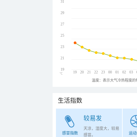
31
29
27
25
23
21
19
19
20
21
22
23
00
01
02
03
℃
温度：表示大气冷热程度的
生活指数
较易发
天凉，湿度大，较易
感冒指数
运动
感冒。