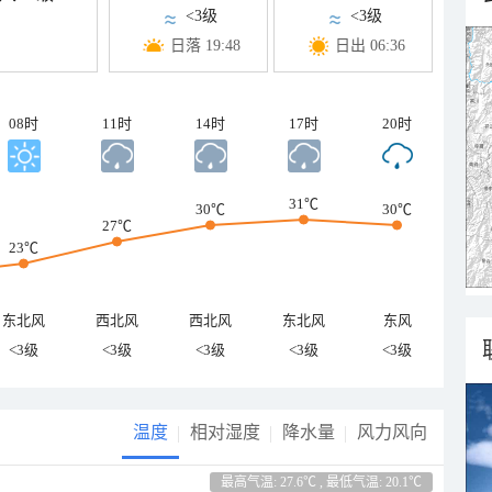
<3级
<3级
日落 19:48
日出 06:36
08时
11时
14时
17时
20时
31℃
30℃
30℃
27℃
23℃
东北风
西北风
西北风
东北风
东风
<3级
<3级
<3级
<3级
<3级
温度
相对湿度
降水量
风力风向
最高气温: 27.6℃ , 最低气温: 20.1℃