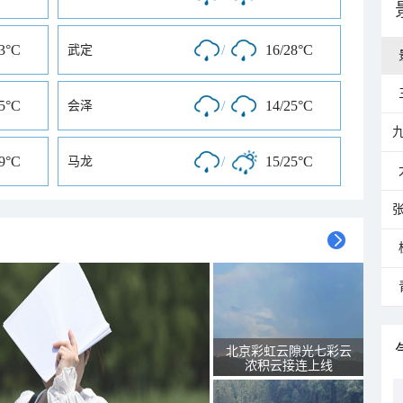
33°C
/
16/28°C
武定
25°C
/
14/25°C
会泽
29°C
/
15/25°C
马龙
北京彩虹云隙光七彩云
浓积云接连上线