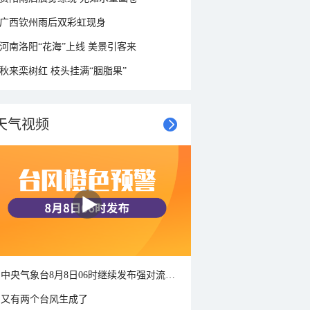
广西钦州雨后双彩虹现身
河南洛阳“花海”上线 美景引客来
秋来栾树红 枝头挂满“胭脂果”
天气视频
中央气象台8月8日06时继续发布强对流天气蓝色预警
又有两个台风生成了