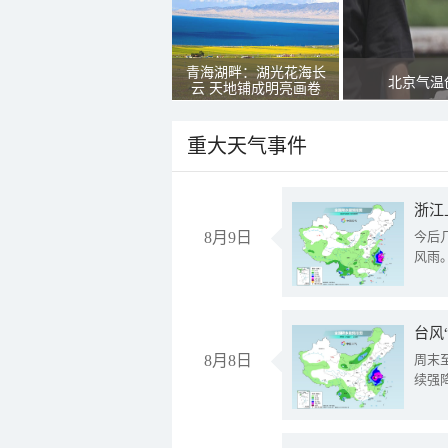
青海湖畔：湖光花海长
北京气温
云 天地铺成明亮画卷
重大天气事件
浙江
8月9日
今后
风雨
台风
8月8日
周末
续强