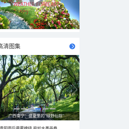
高清图集
广西南宁：盛夏里的“绿野仙踪”
贵阳雨后晨雾缭绕 宛如水墨画卷