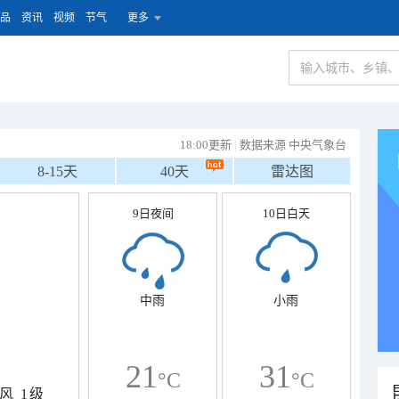
品
资讯
视频
节气
更多
18:00更新
|
数据来源 中央气象台
8-15天
40天
雷达图
9日夜间
10日白天
中雨
小雨
21
31
°C
°C
风
1级