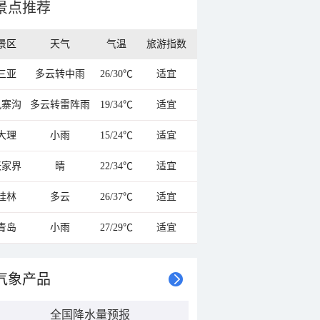
景点推荐
景区
天气
气温
旅游指数
三亚
多云转中雨
26/30℃
适宜
九寨沟
多云转雷阵雨
19/34℃
适宜
大理
小雨
15/24℃
适宜
张家界
晴
22/34℃
适宜
桂林
多云
26/37℃
适宜
青岛
小雨
27/29℃
适宜
气象产品
全国降水量预报