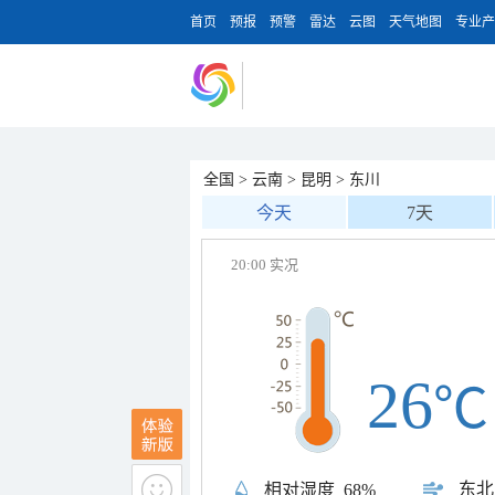
首页
预报
预警
雷达
云图
天气地图
专业产
全国
>
云南
>
昆明
>
东川
今天
7天
20:00 实况
26
℃
东北
相对湿度
68%