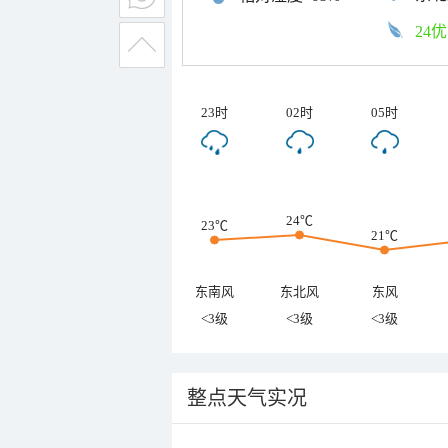
24优
23时
02时
05时
24℃
23℃
21℃
东南风
东北风
东风
<3级
<3级
<3级
整点天气实况