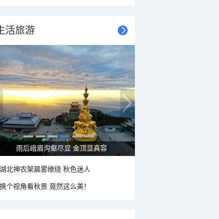
生活旅游
雨后峨眉沟壑尽显 金顶显真容
湖北神农架晨雾缭绕 秋色迷人
换个视角看秋景 竟然这么美！