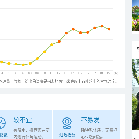
04
05
06
07
08
09
10
11
12
13
14
15
16
17
18
19
(h)
物理量，气象上给出的温度是指离地面1.5米高度上百叶箱中的空气温度。
较不宜
不易发
有降水，推荐您在室
除特殊体质，无需担
指数
过敏指数
内进行休闲运动。
心过敏问题。