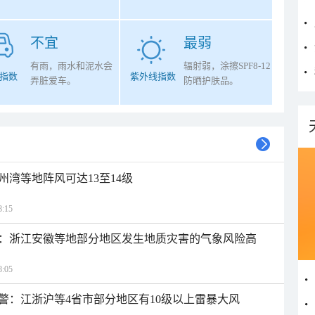
不宜
最弱
有雨，雨水和泥水会
辐射弱，涂擦SPF8-12
指数
紫外线指数
弄脏爱车。
防晒护肤品。
州湾等地阵风可达13至14级
:15
：浙江安徽等地部分地区发生地质灾害的气象风险高
:05
警：江浙沪等4省市部分地区有10级以上雷暴大风