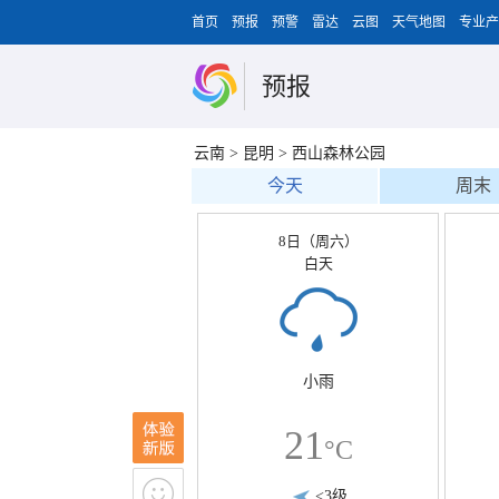
首页
预报
预警
雷达
云图
天气地图
专业产
预报
云南
>
昆明
>
西山森林公园
今天
周末
8日（周六）
白天
小雨
21
°C
<3级