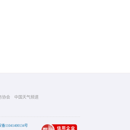
务协会
中国天气频道
11041400134号