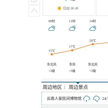
日出 06:40
08时
11时
14时
20℃
17℃
15℃
东北风
东风
东北风
<3级
<3级
<3级
周边地区
周边景点
|
云南人家民间博物馆
/
24/