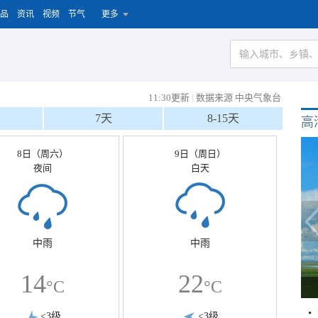
品
资讯
视频
节气
更多
11:30更新
|
数据来源 中央气象台
7天
8-15天
高
8日（周六）
9日（周日）
夜间
白天
中雨
中雨
14
22
°C
°C
<3级
<3级