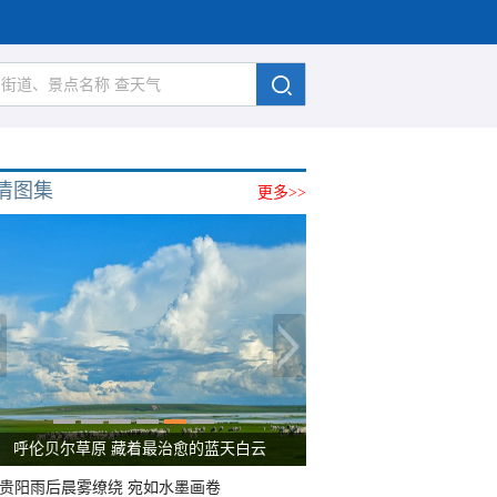
清图集
更多>>
呼伦贝尔草原 藏着最治愈的蓝天白云
贵阳雨后晨雾缭绕 宛如水墨画卷