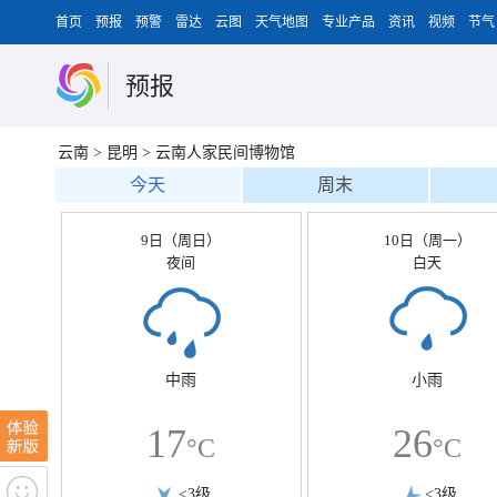
首页
预报
预警
雷达
云图
天气地图
专业产品
资讯
视频
节气
预报
云南
>
昆明
>
云南人家民间博物馆
今天
周末
9日（周日）
10日（周一）
夜间
白天
中雨
小雨
17
26
°C
°C
<3级
<3级