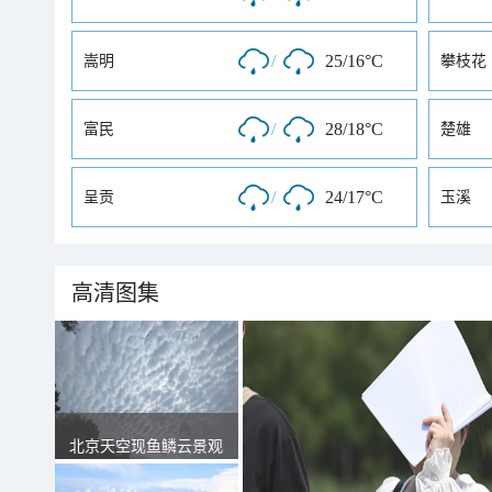
/
25/16°C
嵩明
攀枝花
/
28/18°C
富民
楚雄
/
24/17°C
呈贡
玉溪
高清图集
北京天空现鱼鳞云景观