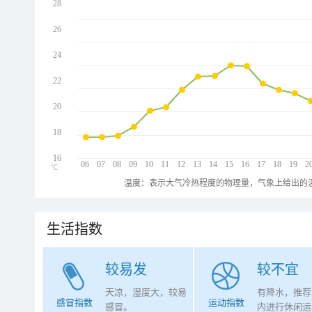
28
26
24
22
20
18
16
06
07
08
09
10
11
12
13
14
15
16
17
18
19
2
℃
温度：表示大气冷热程度的物理量，气象上给出的温
生活指数
较易发
较不宜
天凉，湿度大，较易
有降水，推荐
感冒指数
运动指数
感冒。
内进行休闲运