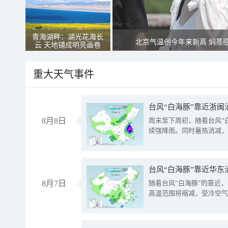
青海湖畔：湖光花海长
北京气温创今年来新高 焖蒸
云 天地铺成明亮画卷
重大天气事件
台风“白海豚”靠近浙闽
8月8日
周末至下周初，随着台风“
续强降雨。同时暑热消减，
台风“白海豚”靠近华东
8月7日
随着台风“白海豚”的靠近
高温范围将缩减，受冷空气