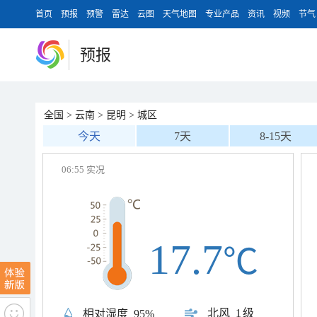
首页
预报
预警
雷达
云图
天气地图
专业产品
资讯
视频
节气
预报
全国
>
云南
>
昆明
>
城区
今天
7天
8-15天
06:55 实况
17.7
℃
北风
1级
相对湿度
95%