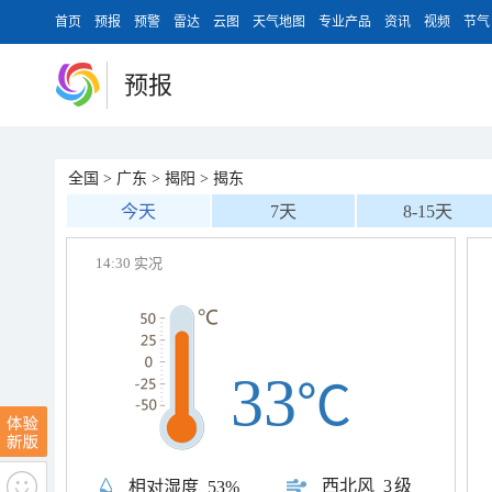
首页
预报
预警
雷达
云图
天气地图
专业产品
资讯
视频
节气
预报
全国
>
广东
>
揭阳
>
揭东
今天
7天
8-15天
14:30 实况
33
℃
西北风
3级
相对湿度
53%