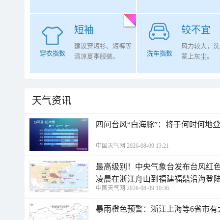
短袖
较不宜
建议穿短衫、短裤等
风力较大，洗
穿衣指数
洗车指数
清凉夏季服装。
蒙上灰尘。
天气资讯
四问台风“白海豚”：将于何时何地
中国天气网 2026-08-09 13:21
最高级别！中央气象台发布台风红色
凌晨在浙江舟山到福建福鼎沿海登
中国天气网 2026-08-09 10:36
暴雨橙色预警：浙江上海等6省市有