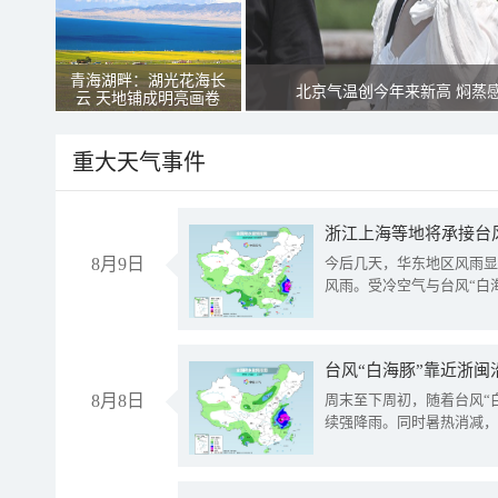
青海湖畔：湖光花海长
北京气温创今年来新高 焖蒸
云 天地铺成明亮画卷
重大天气事件
浙江上海等地将承接台风
8月9日
今后几天，华东地区风雨显
风雨。受冷空气与台风“白
台风“白海豚”靠近浙闽
8月8日
周末至下周初，随着台风“
续强降雨。同时暑热消减，