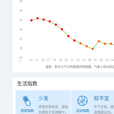
40
38
36
34
32
30
28
14
15
16
17
18
19
20
21
22
23
00
01
02
03
0
℃
温度：表示大气冷热程度的物理量，气象上给出的温
生活指数
少发
较不宜
感冒机率较低，避免
天气炎热，建
感冒指数
运动指数
长期处于空调屋中。
高强度运动。