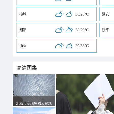
/
38/28°C
榕城
潮安
/
38/29°C
潮阳
饶平
/
29/38°C
汕头
高清图集
北京天空现鱼鳞云景观