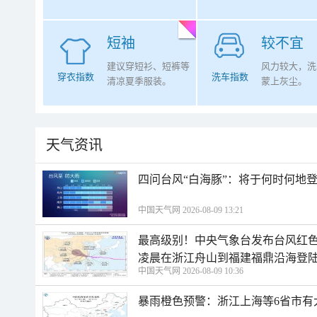
短袖
较不宜
建议穿短衫、短裤等
风力较大，洗
穿衣指数
洗车指数
清凉夏季服装。
蒙上灰尘。
天气资讯
四问台风“白海豚”：将于何时何地
中国天气网 2026-08-09 13:21
最高级别！中央气象台发布台风红色
凌晨在浙江舟山到福建福鼎沿海登
中国天气网 2026-08-09 10:36
暴雨橙色预警：浙江上海等6省市有