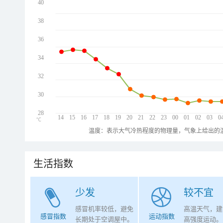
40
38
36
34
32
30
28
14
15
16
17
18
19
20
21
22
23
00
01
02
03
0
℃
温度：表示大气冷热程度的物理量，气象上给出的温
生活指数
少发
较不宜
感冒机率较低，避免
高温天气，建
感冒指数
运动指数
长期处于空调屋中。
高强度运动。