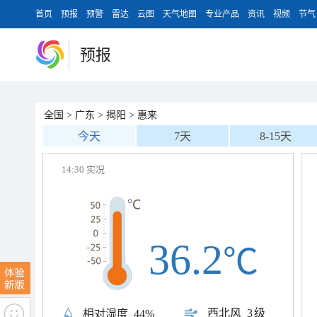
首页
预报
预警
雷达
云图
天气地图
专业产品
资讯
视频
节气
预报
全国
>
广东
>
揭阳
>
惠来
今天
7天
8-15天
14:30 实况
36.2
℃
西北风
3级
相对湿度
44%