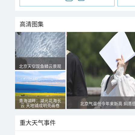
高清图集
北京天空现鱼鳞云景观
青海湖畔：湖光花海长
北京气温创今年来新高 焖蒸
云 天地铺成明亮画卷
重大天气事件