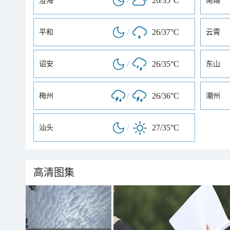
/
26/35°C
澄海
南靖
/
26/37°C
平和
云霄
/
26/35°C
诏安
东山
/
26/36°C
梅州
潮州
/
27/35°C
汕头
高清图集