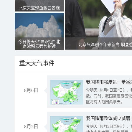
北京天空现鱼鳞云景观
今日份天空“显眼包” 北
北京气温创今年来新高 焖蒸
京浓积云强势抢镜
重大天气事件
8月6日
今明天（8月6日至7日）
散。同时，我国高温范围较
区将有大范围桑拿天。
我国降雨整体减少减弱
8月5日
今明天（8月5日至6日）