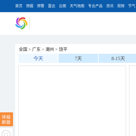
首页
预报
预警
雷达
云图
天气地图
专业产品
资讯
视频
节气
全国
>
广东
>
潮州
>
饶平
今天
7天
8-15天