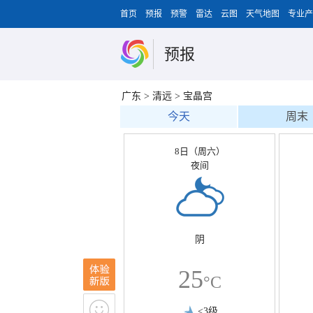
首页
预报
预警
雷达
云图
天气地图
专业产
预报
广东
>
清远
>
宝晶宫
今天
周末
8日（周六）
夜间
阴
25
°C
<3级