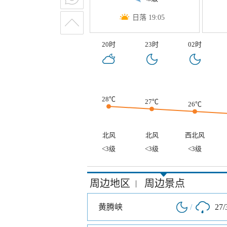
日落 19:05
20时
23时
02时
28℃
27℃
26℃
北风
北风
西北风
<3级
<3级
<3级
周边地区
周边景点
|
黄腾峡
/
27/