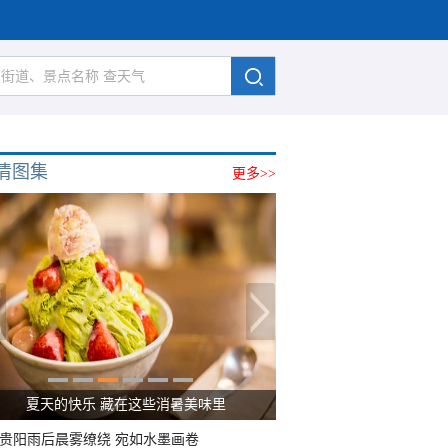
清图集
更多>>
夏天的快乐 藏在这些消暑美味里
贵阳雨后晨雾缭绕 宛如水墨画卷