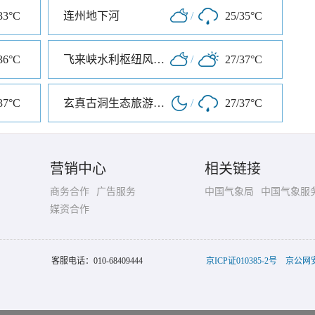
33°C
连州地下河
/
25/35°C
36°C
飞来峡水利枢纽风景区
/
27/37°C
37°C
玄真古洞生态旅游度假区
/
27/37°C
营销中心
相关链接
商务合作
广告服务
中国气象局
中国气象服
媒资合作
客服电话：
010-68409444
京ICP证010385-2号
京公网安备