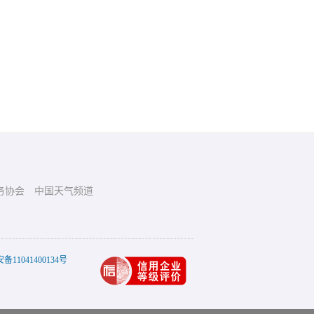
务协会
中国天气频道
11041400134号