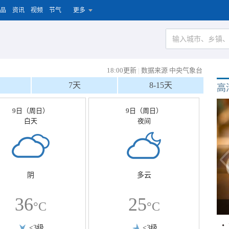
品
资讯
视频
节气
更多
18:00更新
|
数据来源 中央气象台
7天
8-15天
高
9日（周日）
9日（周日）
白天
夜间
阴
多云
36
25
°C
°C
<3级
<3级