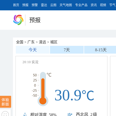
首页
预报
预警
雷达
云图
天气地图
专业产品
资讯
视频
节气
预报
全国
>
广东
>
清远
>
城区
今天
7天
8-15天
20:10 实况
30.9
℃
西北风
2级
相对湿度
58%