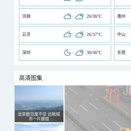
/
26/36°C
河源
惠州
/
26/37°C
云浮
中山
/
30/36°C
深圳
东莞
高清图集
北京能见度不佳 远眺城
市一片朦胧