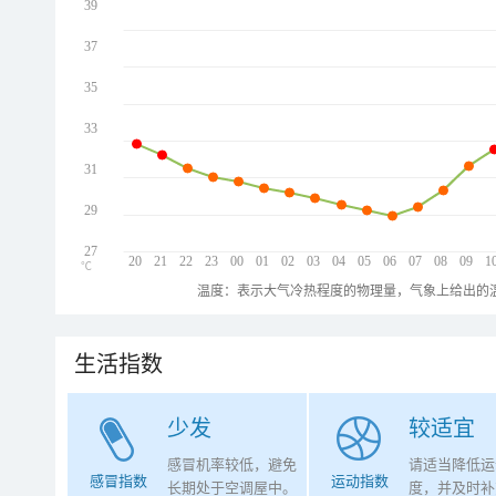
39
37
35
33
31
29
27
20
21
22
23
00
01
02
03
04
05
06
07
08
09
1
℃
温度：表示大气冷热程度的物理量，气象上给出的温
生活指数
少发
较适宜
感冒机率较低，避免
请适当降低运
感冒指数
运动指数
长期处于空调屋中。
度，并及时补