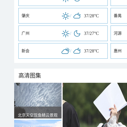
/
37/28°C
肇庆
番禺
/
37/27°C
广州
河源
/
37/28°C
新会
惠州
高清图集
北京天空现鱼鳞云景观