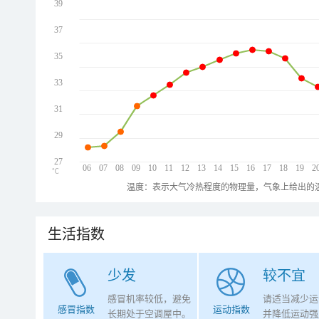
39
37
35
33
31
29
27
06
07
08
09
10
11
12
13
14
15
16
17
18
19
2
℃
温度：表示大气冷热程度的物理量，气象上给出的温
生活指数
少发
较不宜
感冒机率较低，避免
请适当减少运
感冒指数
运动指数
长期处于空调屋中。
并降低运动强