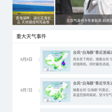
青海湖畔：湖光花海长
北京气温创今年来新高 焖蒸
云 天地铺成明亮画卷
重大天气事件
台风“白海豚”靠近浙闽
8月8日
周末至下周初，随着台风“
续强降雨。同时暑热消减，
台风“白海豚”靠近华东
8月7日
随着台风“白海豚”的靠近
高温范围将缩减，受冷空气