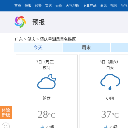
首页
预报
预警
雷达
云图
天气地图
专业产品
资讯
视频
节气
预报
广东
>
肇庆
>
肇庆星湖风景名胜区
今天
周末
7日（周五）
8日（周六）
夜间
白天
多云
小雨
28
37
°C
°C
<3级
<3级