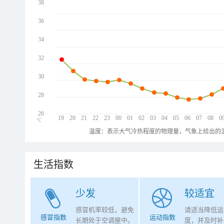
38
36
34
32
30
28
26
19
20
21
22
23
00
01
02
03
04
05
06
07
08
0
℃
温度：表示大气冷热程度的物理量，气象上给出的温
生活指数
少发
较适宜
感冒机率较低，避免
请适当降低运
感冒指数
运动指数
长期处于空调屋中。
度，并及时补