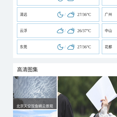
/
27/36°C
清远
广州
/
26/37°C
云浮
中山
/
27/36°C
东莞
花都
高清图集
北京天空现鱼鳞云景观