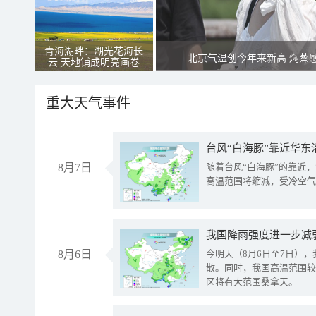
青海湖畔：湖光花海长
北京气温创今年来新高 焖蒸
云 天地铺成明亮画卷
重大天气事件
台风“白海豚”靠近华东
8月7日
随着台风“白海豚”的靠近
高温范围将缩减，受冷空气
8月6日
今明天（8月6日至7日）
散。同时，我国高温范围较
区将有大范围桑拿天。