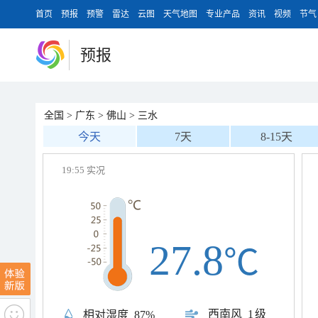
首页
预报
预警
雷达
云图
天气地图
专业产品
资讯
视频
节气
预报
全国
>
广东
>
佛山
>
三水
今天
7天
8-15天
19:55 实况
27.8
℃
西南风
1级
相对湿度
87%