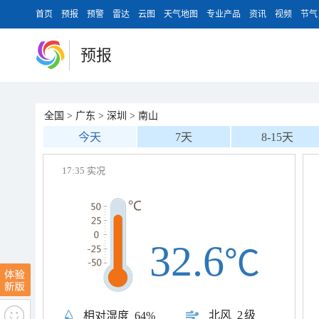
首页
预报
预警
雷达
云图
天气地图
专业产品
资讯
视频
节气
预报
全国
>
广东
>
深圳
>
南山
今天
7天
8-15天
17:35 实况
32.6
℃
北风
2级
相对湿度
64%