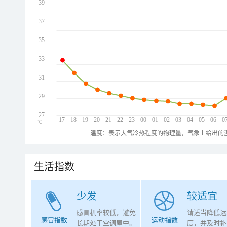
39
37
35
33
31
29
27
17
18
19
20
21
22
23
00
01
02
03
04
05
06
0
℃
温度：表示大气冷热程度的物理量，气象上给出的温
生活指数
少发
较适宜
感冒机率较低，避免
请适当降低运
感冒指数
运动指数
长期处于空调屋中。
度，并及时补