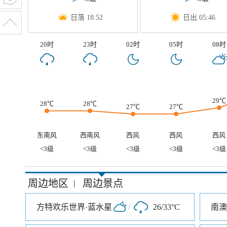
日落 18:52
日出 05:46
20时
23时
02时
05时
08时
29℃
28℃
28℃
27℃
27℃
东南风
西南风
西风
西风
西风
<3级
<3级
<3级
<3级
<3级
周边地区
周边景点
|
方特欢乐世界·蓝水星
/
26/33°C