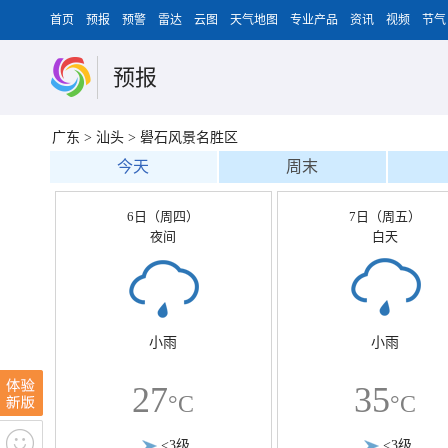
首页
预报
预警
雷达
云图
天气地图
专业产品
资讯
视频
节气
预报
广东
>
汕头
>
礐石风景名胜区
今天
周末
6日（周四）
7日（周五）
夜间
白天
小雨
小雨
27
35
°C
°C
<3级
<3级