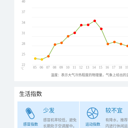
40
37
34
31
28
25
22
05
06
07
08
09
10
11
12
13
14
15
16
17
18
1
℃
温度：表示大气冷热程度的物理量，气象上给出的温
生活指数
少发
较不宜
感冒机率较低，避免
有降水，推荐
感冒指数
运动指数
长期处于空调屋中。
内进行休闲运