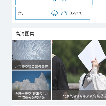
/
35/24°C
兴宁
高清图集
北京天空现鱼鳞云景观
今日份天空“显眼包” 北
北京气温创今年来新高 焖蒸
京浓积云强势抢镜