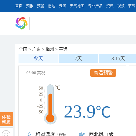
首页
预报
预警
雷达
云图
天气地图
专业产品
资讯
视频
节气
全国
>
广东
>
梅州
>
平远
今天
7天
8-15天
高温预警
06:00 实况
23.9
℃
西北风
1级
相对湿度
95%