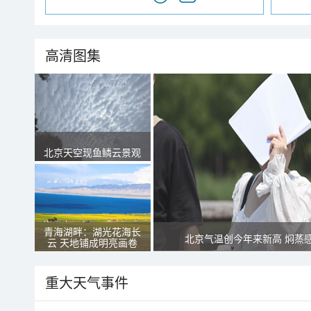
高清图集
北京天空现鱼鳞云景观
青海湖畔：湖光花海长
北京气温创今年来新高 焖蒸
云 天地铺成明亮画卷
重大天气事件