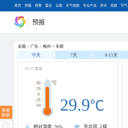
首页
预报
预警
雷达
云图
天气地图
专业产品
资讯
视频
节气
预报
全国
>
广东
>
梅州
>
丰顺
今天
7天
8-15天
23:25 实况
29.9
℃
东北风
2级
相对湿度
76%