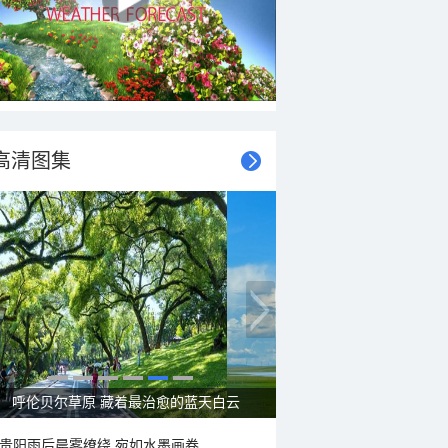
高清图集
呼伦贝尔草原 藏着最治愈的蓝天白云
贵阳雨后晨雾缭绕 宛如水墨画卷