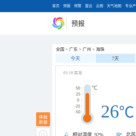
首页
预报
预警
雷达
云图
天气地图
专业产
预报
全国
>
广东
>
广州
>
海珠
今天
7天
03:10 实况
26
℃
北风
相对湿度
92%