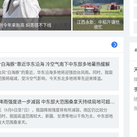
江西永新：中稻开镰抢
创今年来新高 焖蒸感不下线
收忙
“白海豚”靠近华东沿海 冷空气南下中东部多地暑热缓解
台风“白海豚”的靠近，华东沿海多地将迎强劲台风雨。同时，我国
范围将缩减，受冷空气影响，今天东北多地将率先迎来降温。
拨
我国降雨强度进一步减弱 中东部大范围桑拿天持续局地可超38℃
天（8月6日至7日），我国降雨强度将有所减弱，雨区仍比较分
同时，我国高温范围较大，新疆、甘肃等地以干热为主，中东部地
有大范围桑拿天。