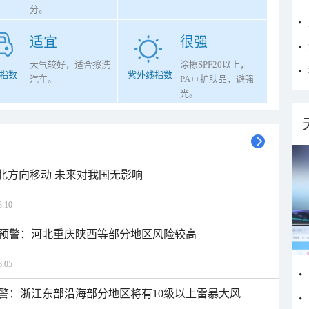
分。
适宜
很强
天气较好，适合擦洗
涂擦SPF20以上，
指数
紫外线指数
汽车。
PA++护肤品，避强
光。
西北方向移动 未来对我国无影响
:10
预警：河北重庆陕西等部分地区风险较高
:05
警：浙江东部沿海部分地区将有10级以上雷暴大风