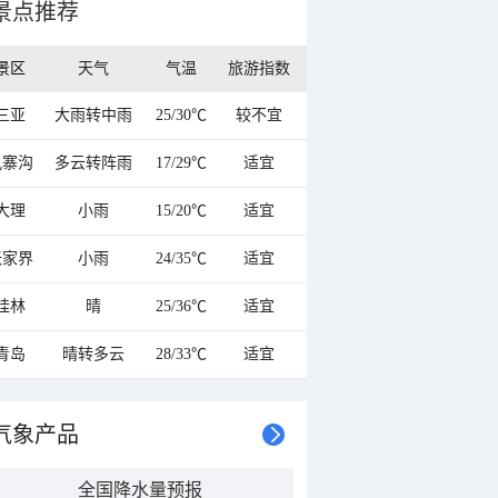
景点推荐
景区
天气
气温
旅游指数
三亚
大雨转中雨
25/30℃
较不宜
九寨沟
多云转阵雨
17/29℃
适宜
大理
小雨
15/20℃
适宜
张家界
小雨
24/35℃
适宜
桂林
晴
25/36℃
适宜
青岛
晴转多云
28/33℃
适宜
气象产品
全国降水量预报