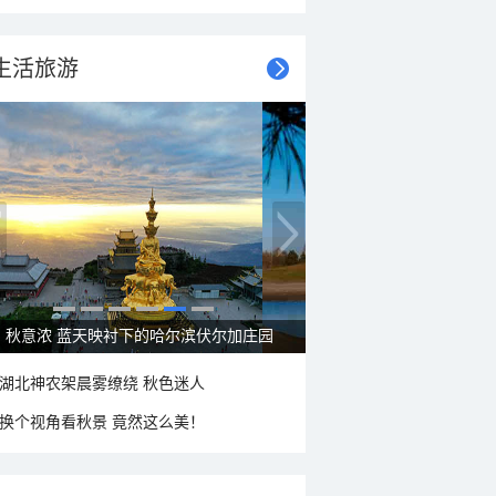
生活旅游
秋意浓 蓝天映衬下的哈尔滨伏尔加庄园
湖北神农架晨雾缭绕 秋色迷人
换个视角看秋景 竟然这么美！