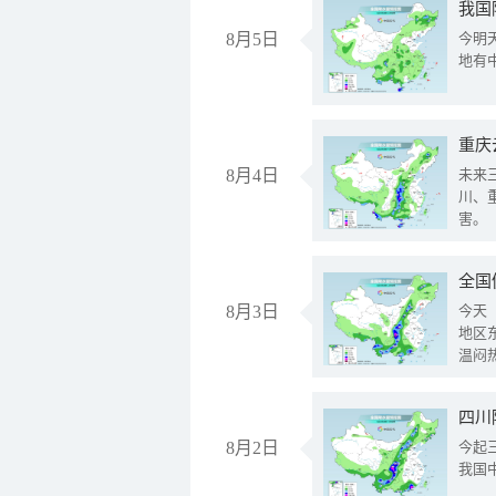
我国
8月5日
今明
地有
重庆
8月4日
未来
川、
害。
全国
8月3日
今天
地区
温闷
8月2日
今起
我国