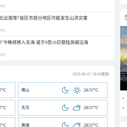
:05
北云南等7省区市部分地区可能发生山洪灾害
:05
”今晚将移入东海 或于9至10日登陆浙闽沿海
:05
2026-08-07 18:00更新
37°C
/
28/37°C
佛山
37°C
/
28/37°C
天河
37°C
/
28/37°C
黄埔