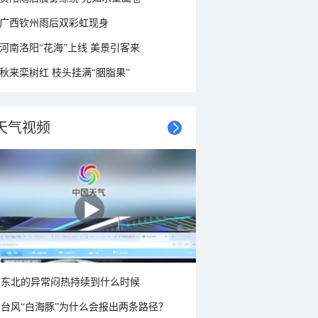
广西钦州雨后双彩虹现身
河南洛阳“花海”上线 美景引客来
秋来栾树红 枝头挂满“胭脂果”
天气视频
东北的异常闷热持续到什么时候
台风“白海豚”为什么会报出两条路径？