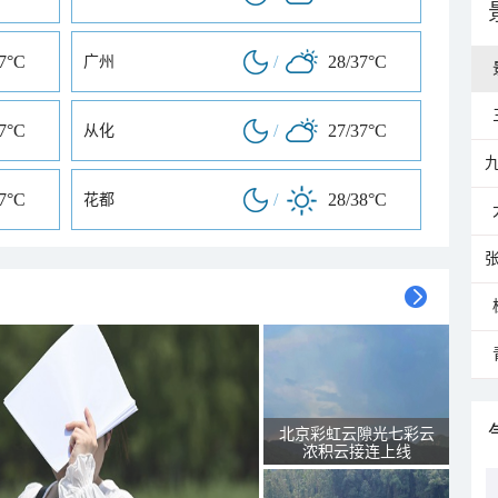
37°C
/
28/37°C
广州
37°C
/
27/37°C
从化
37°C
/
28/38°C
花都
北京彩虹云隙光七彩云
浓积云接连上线