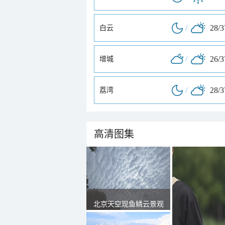
/
28/
白云
/
26/
增城
/
28/
荔湾
高清图集
北京天空现鱼鳞云景观