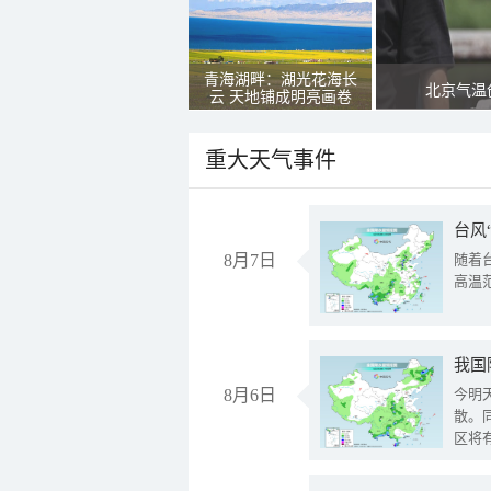
青海湖畔：湖光花海长
北京气温
云 天地铺成明亮画卷
重大天气事件
台风
8月7日
随着
高温
8月6日
今明
散。
区将