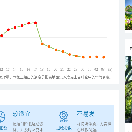
12
13
14
15
16
17
18
19
20
21
22
23
00
01
02
03
(h)
物理量，气象上给出的温度是指离地面1.5米高度上百叶箱中的空气温度。
较适宜
不易发
请适当降低运动强
除特殊体质，无需担
指数
过敏指数
度，并及时补充水
心过敏问题。