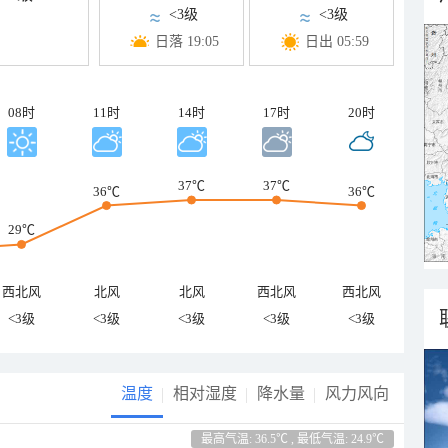
<3级
<3级
日落 19:05
日出 05:59
08时
11时
14时
17时
20时
37℃
37℃
36℃
36℃
29℃
西北风
北风
北风
西北风
西北风
<3级
<3级
<3级
<3级
<3级
温度
相对湿度
降水量
风力风向
最高气温: 36.5℃ , 最低气温: 24.9℃