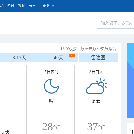
品
资讯
视频
节气
更多
18:00更新
|
数据来源 中央气象台
8-15天
40天
雷达图
7日夜间
8日白天
晴
多云
28
37
°C
°C
2级