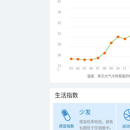
41
38
35
32
29
26
23
03
04
05
06
07
08
09
10
11
℃
温度：表示大气冷热程度的
生活指数
少发
感冒机率较低，避免
感冒指数
运动
长期处于空调屋中。