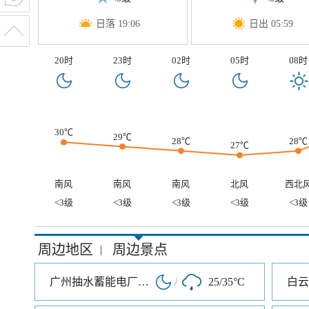
日落 19:06
日出 05:59
20时
23时
02时
05时
08时
30℃
29℃
28℃
28℃
27℃
南风
南风
南风
北风
西北
<3级
<3级
<3级
<3级
<3级
周边地区
周边景点
|
广州抽水蓄能电厂旅游度假区
/
25/35°C
白云