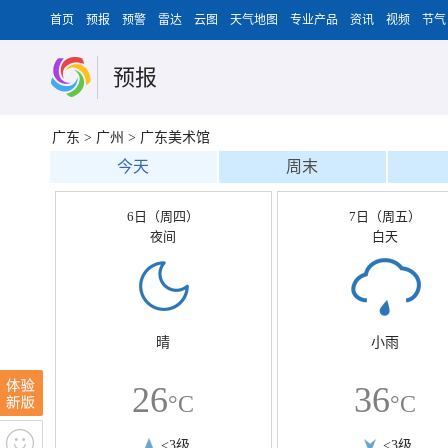
首页
预报
预警
雷达
云图
天气地图
专业产品
资讯
视频
节气
预报
广东
>
广州
>
广东美术馆
今天
周末
6日（周四）
7日（周五）
夜间
白天
晴
小雨
26
36
°C
°C
<3级
<3级