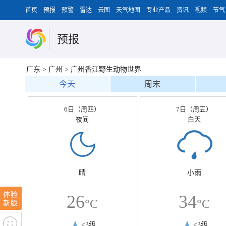
首页
预报
预警
雷达
云图
天气地图
专业产品
资讯
视频
节气
预报
广东
>
广州
>
广州香江野生动物世界
今天
周末
6日（周四）
7日（周五）
夜间
白天
晴
小雨
26
34
°C
°C
<3级
<3级