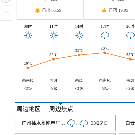
日出 05:59
日落 19:05
08时
11时
14时
17时
20时
36℃
35℃
33℃
33℃
29℃
西南风
西风
西风
西南风
南风
<3级
<3级
<3级
<3级
<3级
周边地区
周边景点
|
广州抽水蓄能电厂旅游度假区
/
33/26°C
白云