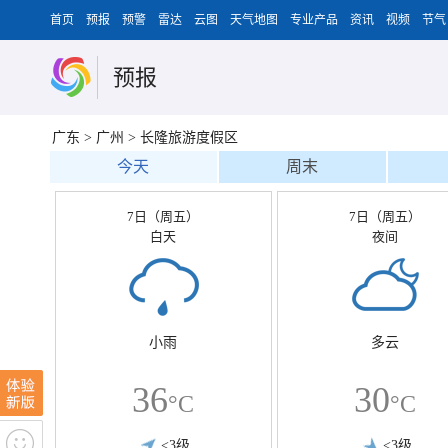
首页
预报
预警
雷达
云图
天气地图
专业产品
资讯
视频
节气
预报
广东
>
广州
>
长隆旅游度假区
今天
周末
7日（周五）
7日（周五）
白天
夜间
小雨
多云
36
30
°C
°C
<3级
<3级