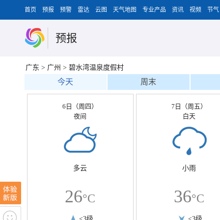
首页
预报
预警
雷达
云图
天气地图
专业产品
资讯
视频
节气
预报
广东
>
广州
>
碧水湾温泉度假村
今天
周末
6日（周四）
7日（周五）
夜间
白天
多云
小雨
26
36
°C
°C
<3级
<3级