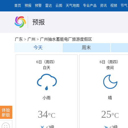
首页
预报
预警
雷达
云图
天气地图
专业产品
资讯
视频
节气
预报
广东
>
广州
>
广州抽水蓄能电厂旅游度假区
今天
周末
6日（周四）
6日（周四）
白天
夜间
小雨
晴
34
25
°C
°C
<3级
<3级