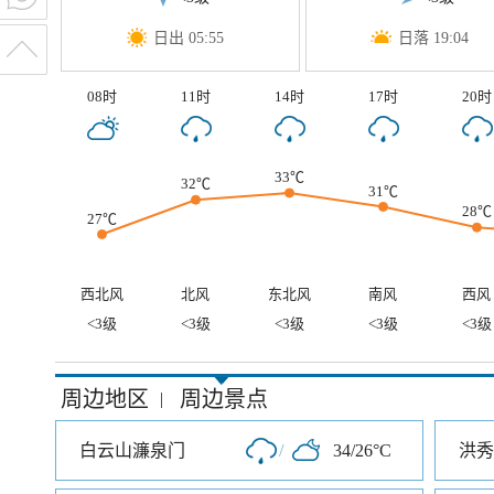
日出 05:55
日落 19:04
08时
11时
14时
17时
20时
33℃
32℃
31℃
28℃
27℃
西北风
北风
东北风
南风
西风
<3级
<3级
<3级
<3级
<3级
周边地区
周边景点
|
白云山濂泉门
/
34/26°C
洪秀