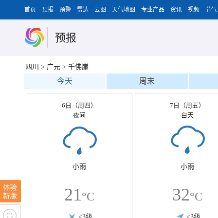
首页
预报
预警
雷达
云图
天气地图
专业产品
资讯
视频
节气
预报
四川
>
广元
>
千佛崖
今天
周末
6日（周四）
7日（周五）
夜间
白天
小雨
小雨
21
32
°C
°C
<3级
<3级