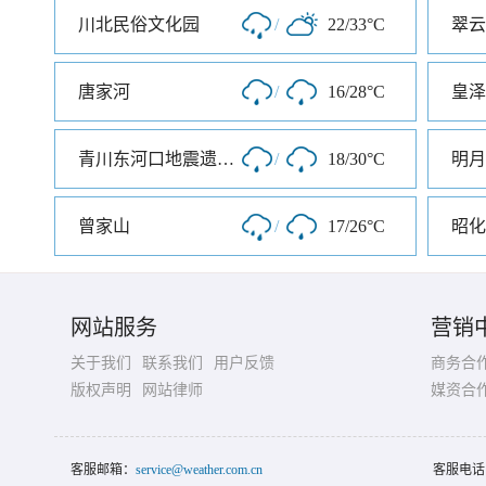
川北民俗文化园
/
22/33°C
翠云
唐家河
/
16/28°C
皇泽
青川东河口地震遗址公园
/
18/30°C
明月
曾家山
/
17/26°C
昭化
网站服务
营销
关于我们
联系我们
用户反馈
商务合
版权声明
网站律师
媒资合
客服邮箱：
service@weather.com.cn
客服电话