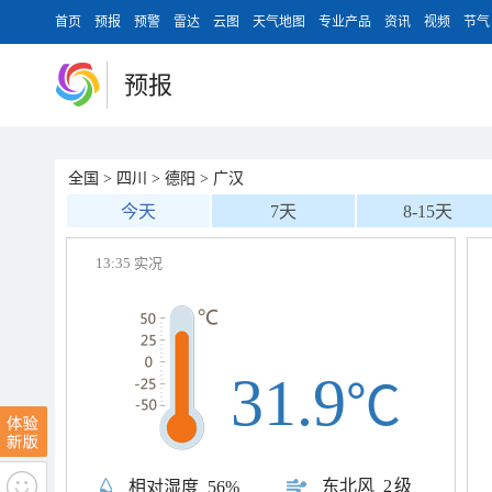
首页
预报
预警
雷达
云图
天气地图
专业产品
资讯
视频
节气
预报
全国
>
四川
>
德阳
>
广汉
今天
7天
8-15天
13:35 实况
31.9
℃
东北风
2级
相对湿度
56%