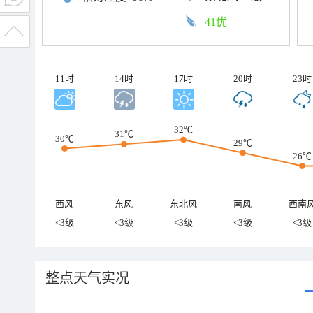
41优
11时
14时
17时
20时
23时
32℃
31℃
30℃
29℃
26℃
西风
东风
东北风
南风
西南
<3级
<3级
<3级
<3级
<3级
整点天气实况