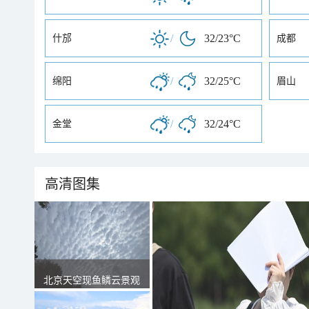
/
32/23°C
什邡
成都
/
32/25°C
绵阳
眉山
/
32/24°C
金堂
高清图集
北京天空现鱼鳞云景观