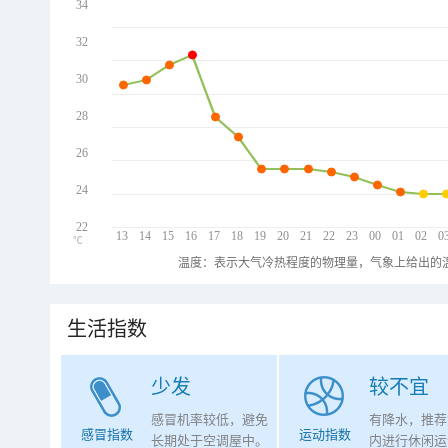
34
32
30
28
26
24
22
13
14
15
16
17
18
19
20
21
22
23
00
01
02
0
℃
温度：表示大气冷热程度的物理量，气象上给出的温
生活指数
少发
较不宜
感冒机率较低，避免
有降水，推荐
感冒指数
运动指数
长期处于空调屋中。
内进行休闲运