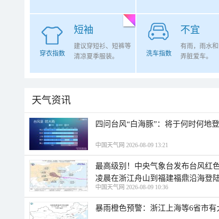
短袖
不宜
建议穿短衫、短裤等
有雨，雨水和
穿衣指数
洗车指数
清凉夏季服装。
弄脏爱车。
天气资讯
四问台风“白海豚”：将于何时何地
中国天气网 2026-08-09 13:21
最高级别！中央气象台发布台风红色
凌晨在浙江舟山到福建福鼎沿海登
中国天气网 2026-08-09 10:36
暴雨橙色预警：浙江上海等6省市有