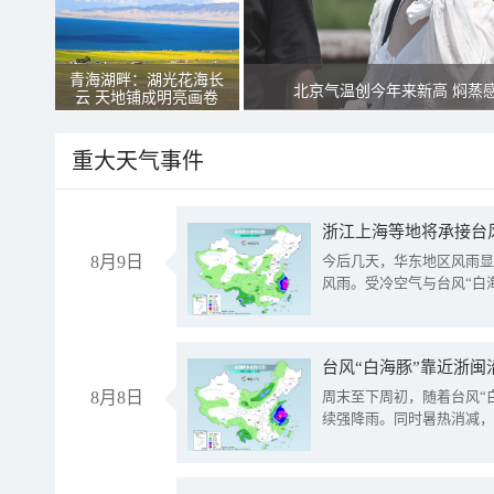
青海湖畔：湖光花海长
北京气温创今年来新高 焖蒸
云 天地铺成明亮画卷
重大天气事件
浙江上海等地将承接台风
8月9日
今后几天，华东地区风雨显
风雨。受冷空气与台风“白
台风“白海豚”靠近浙闽
8月8日
周末至下周初，随着台风“
续强降雨。同时暑热消减，