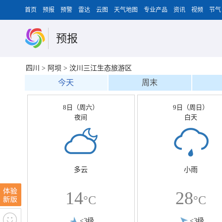
首页
预报
预警
雷达
云图
天气地图
专业产品
资讯
视频
节气
预报
四川
>
阿坝
>
汶川三江生态旅游区
今天
周末
8日（周六）
9日（周日）
夜间
白天
多云
小雨
14
28
°C
°C
<3级
<3级