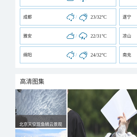
/
23/32°C
成都
遂宁
/
22/31°C
雅安
凉山
/
24/32°C
绵阳
南充
高清图集
北京天空现鱼鳞云景观