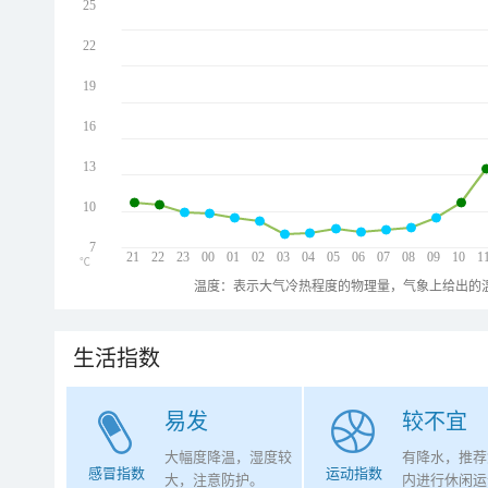
25
22
19
16
13
10
7
21
22
23
00
01
02
03
04
05
06
07
08
09
10
1
℃
温度：表示大气冷热程度的物理量，气象上给出的温
生活指数
易发
较不宜
大幅度降温，湿度较
有降水，推荐
感冒指数
运动指数
大，注意防护。
内进行休闲运