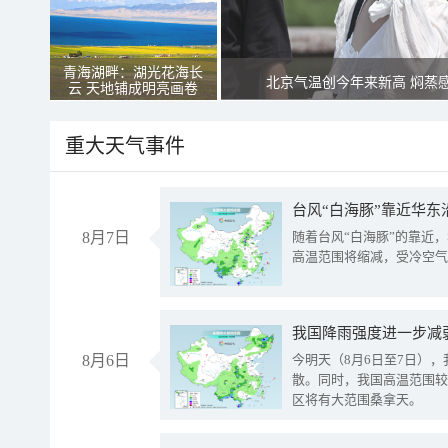
青海湖畔：湖光花海长
北京气温创今年来新高 焖蒸
云 天地铺成明亮画卷
重大天气事件
台风“白海豚”靠近华东
8月7日
随着台风“白海豚”的靠近
高温范围将缩减，受冷空气
8月6日
今明天（8月6日至7日）
散。同时，我国高温范围较
区将有大范围桑拿天。