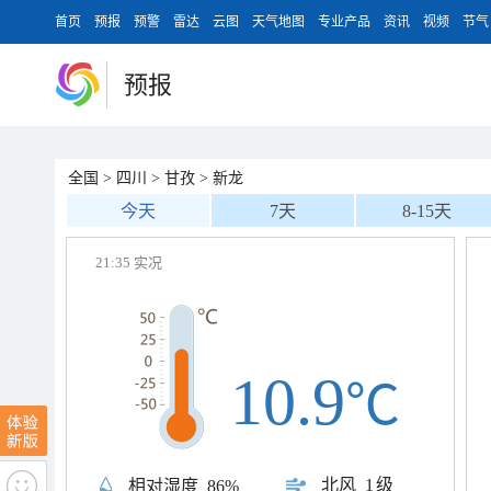
首页
预报
预警
雷达
云图
天气地图
专业产品
资讯
视频
节气
预报
全国
>
四川
>
甘孜
>
新龙
今天
7天
8-15天
21:35 实况
10.9
℃
北风
1级
相对湿度
86%