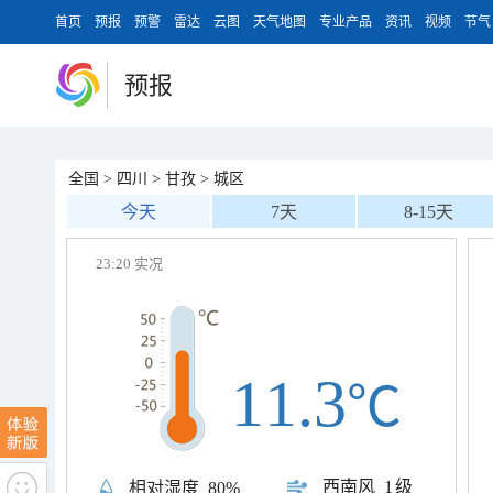
首页
预报
预警
雷达
云图
天气地图
专业产品
资讯
视频
节气
预报
全国
>
四川
>
甘孜
>
城区
今天
7天
8-15天
23:20 实况
11.3
℃
西南风
1级
相对湿度
80%