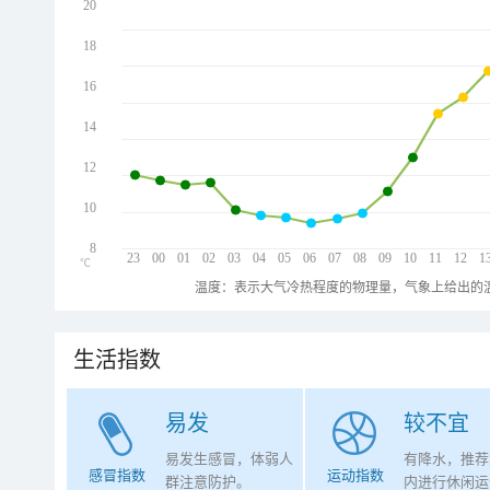
20
18
16
14
12
10
8
23
00
01
02
03
04
05
06
07
08
09
10
11
12
1
℃
温度：表示大气冷热程度的物理量，气象上给出的温
生活指数
易发
较不宜
易发生感冒，体弱人
有降水，推荐
感冒指数
运动指数
群注意防护。
内进行休闲运