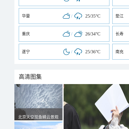
/
25/35°C
华蓥
垫江
/
26/34°C
重庆
长寿
/
25/36°C
遂宁
南充
高清图集
北京天空现鱼鳞云景观