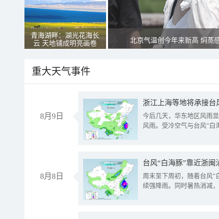
青海湖畔：湖光花海长
北京气温创今年来新高 焖蒸
云 天地铺成明亮画卷
重大天气事件
浙江上海等地将承接台风
8月9日
今后几天，华东地区风雨显
风雨。受冷空气与台风“白
台风“白海豚”靠近浙闽
8月8日
周末至下周初，随着台风“
续强降雨。同时暑热消减，