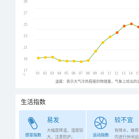
29
27
25
23
21
19
17
01
02
03
04
05
06
07
08
09
10
11
12
13
14
1
℃
温度：表示大气冷热程度的物理量，气象上给出的温
生活指数
易发
较不宜
大幅度降温，湿度较
有降水，推荐
感冒指数
运动指数
大，注意防护。
内进行休闲运