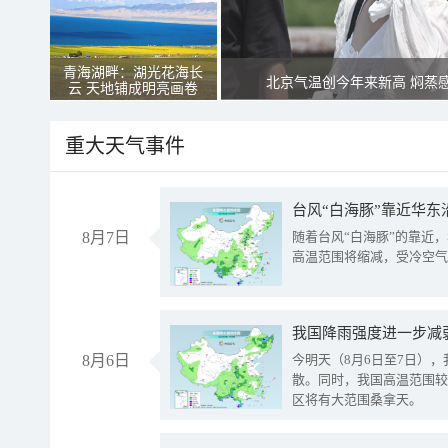
青海湖畔：湖光花海长
北京气温创今年来新高 焖蒸
云 天地铺成明亮画卷
重大天气事件
台风“白海豚”靠近华东
8月7日
随着台风“白海豚”的靠近
高温范围将缩减，受冷空气
8月6日
今明天（8月6日至7日）
散。同时，我国高温范围较
区将有大范围桑拿天。