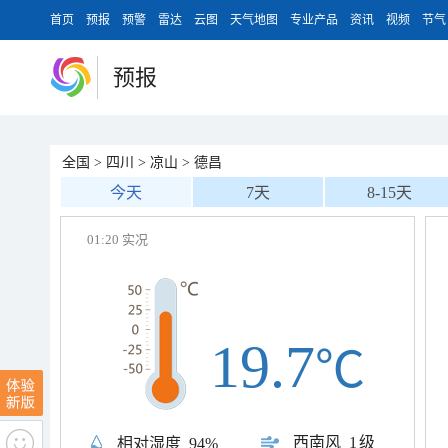
首页
预报
预警
雷达
云图
天气地图
专业产品
资讯
视频
节气
预报
全国
>
四川
>
凉山
>
德昌
今天
7天
8-15天
01:20 实况
19.7
℃
西南风
1级
相对湿度
94%