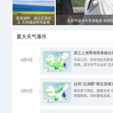
青海湖畔：湖光花海长
北京气温创今年来新高 焖蒸
云 天地铺成明亮画卷
重大天气事件
浙江上海等地将承接台风
8月9日
今后几天，华东地区风雨显
风雨。受冷空气与台风“白
台风“白海豚”靠近浙闽
8月8日
周末至下周初，随着台风“
续强降雨。同时暑热消减，