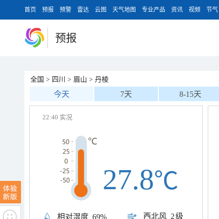
首页
预报
预警
雷达
云图
天气地图
专业产品
资讯
视频
节气
预报
全国
>
四川
>
眉山
>
丹棱
今天
7天
8-15天
22:40 实况
27.8
℃
西北风
2级
相对湿度
69%