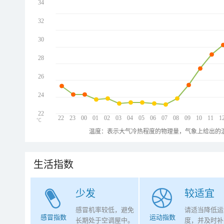
34
32
30
28
26
24
22
22
23
00
01
02
03
04
05
06
07
08
09
10
11
1
℃
温度：表示大气冷热程度的物理量，气象上给出的温
生活指数
少发
较适宜
感冒机率较低，避免
请适当降低运
感冒指数
运动指数
长期处于空调屋中。
度，并及时补