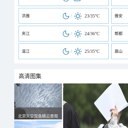
/
23/35°C
洪雅
雅安
/
24/36°C
夹江
郫都
/
25/35°C
温江
眉山
高清图集
北京天空现鱼鳞云景观