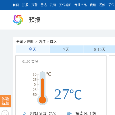
首页
预报
预警
雷达
云图
天气地图
专业产品
资讯
视频
节气
预报
全国
>
四川
>
内江
>
城区
今天
7天
8-15天
01:00 实况
27
℃
东南风
1级
相对湿度
78%