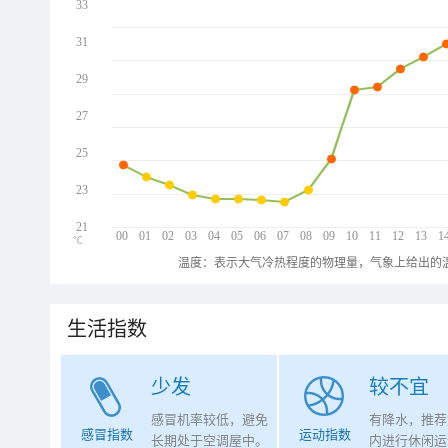
33
31
29
27
25
23
21
00
01
02
03
04
05
06
07
08
09
10
11
12
13
1
℃
温度：表示大气冷热程度的物理量，气象上给出的温
生活指数
少发
较不宜
感冒机率较低，避免
有降水，推荐
感冒指数
运动指数
长期处于空调屋中。
内进行休闲运