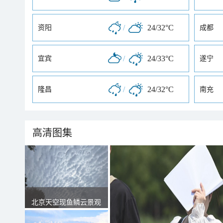
/
24/32°C
资阳
成都
/
24/33°C
宜宾
遂宁
/
24/32°C
隆昌
南充
高清图集
北京天空现鱼鳞云景观