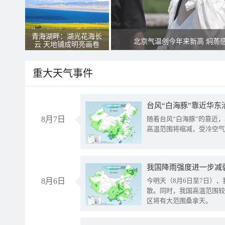
青海湖畔：湖光花海长
北京气温创今年来新高 焖蒸
云 天地铺成明亮画卷
重大天气事件
台风“白海豚”靠近华东
8月7日
随着台风“白海豚”的靠近
高温范围将缩减，受冷空气
8月6日
今明天（8月6日至7日）
散。同时，我国高温范围较
区将有大范围桑拿天。