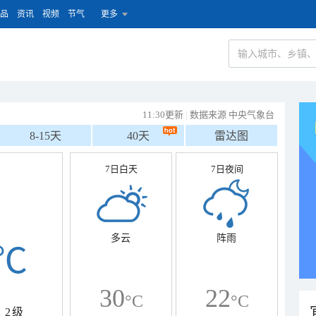
品
资讯
视频
节气
更多
11:30更新
|
数据来源 中央气象台
8-15天
40天
雷达图
7日白天
7日夜间
多云
阵雨
℃
30
22
°C
°C
2级