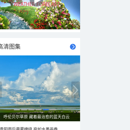
高清图集
呼伦贝尔草原 藏着最治愈的蓝天白云
贵阳雨后晨雾缭绕 宛如水墨画卷