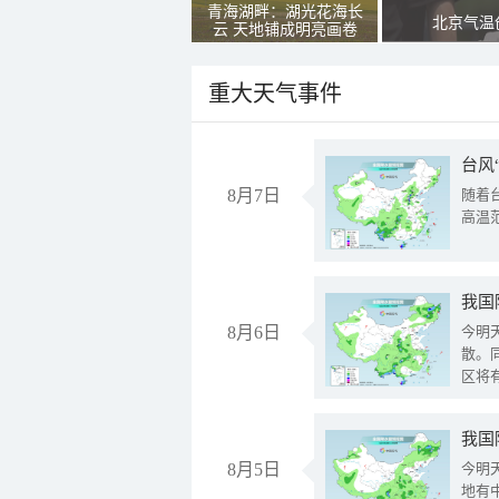
青海湖畔：湖光花海长
北京气温
云 天地铺成明亮画卷
重大天气事件
台风
8月7日
随着
高温
8月6日
今明
散。
区将
我国
8月5日
今明
地有