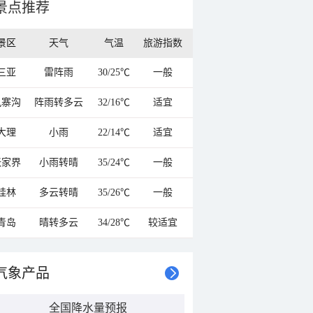
景点推荐
景区
天气
气温
旅游指数
三亚
雷阵雨
30/25℃
一般
九寨沟
阵雨转多云
32/16℃
适宜
大理
小雨
22/14℃
适宜
张家界
小雨转晴
35/24℃
一般
桂林
多云转晴
35/26℃
一般
青岛
晴转多云
34/28℃
较适宜
气象产品
全国降水量预报