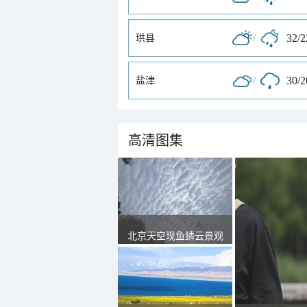
/
32/
珙县
/
30/
盐津
高清图集
北京天空现鱼鳞云景观