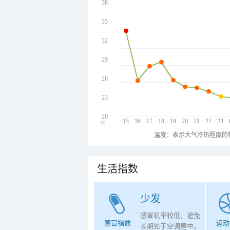
38
35
32
29
26
23
20
15
16
17
18
19
20
21
22
23
℃
温度：表示大气冷热程度的
生活指数
少发
感冒机率较低，避免
感冒指数
运动
长期处于空调屋中。