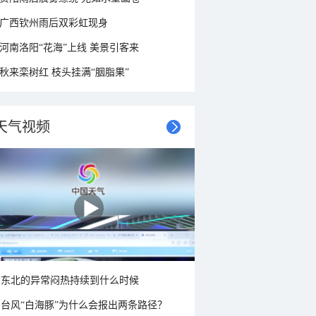
广西钦州雨后双彩虹现身
河南洛阳“花海”上线 美景引客来
秋来栾树红 枝头挂满“胭脂果”
天气视频
东北的异常闷热持续到什么时候
台风“白海豚”为什么会报出两条路径？