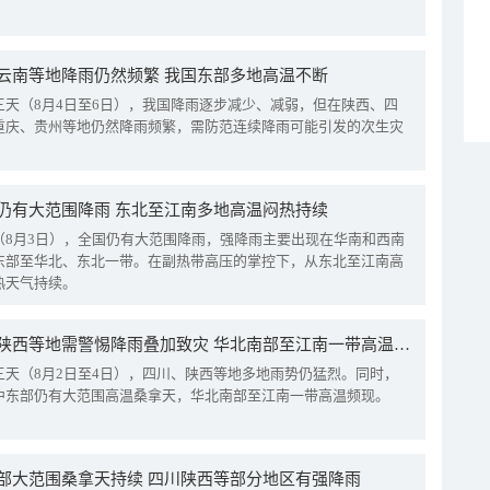
云南等地降雨仍然频繁 我国东部多地高温不断
三天（8月4日至6日），我国降雨逐步减少、减弱，但在陕西、四
重庆、贵州等地仍然降雨频繁，需防范连续降雨可能引发的次生灾
仍有大范围降雨 东北至江南多地高温闷热持续
（8月3日），全国仍有大范围降雨，强降雨主要出现在华南和西南
东部至华北、东北一带。在副热带高压的掌控下，从东北至江南高
热天气持续。
四川陕西等地需警惕降雨叠加致灾 华北南部至江南一带高温频现
三天（8月2日至4日），四川、陕西等地多地雨势仍猛烈。同时，
中东部仍有大范围高温桑拿天，华北南部至江南一带高温频现。
部大范围桑拿天持续 四川陕西等部分地区有强降雨