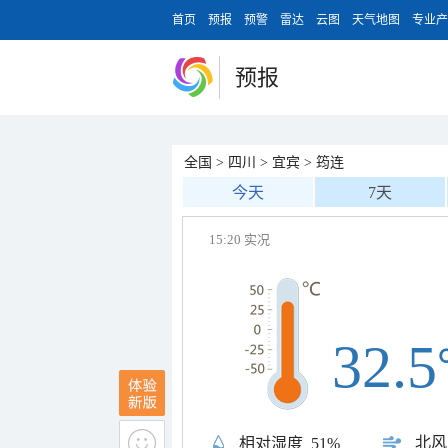
首页
预报
预警
雷达
云图
天气地图
专业产
预报
全国
>
四川
>
宜宾
>
筠连
今天
7天
15:20 实况
32.5
北风
相对湿度
51%