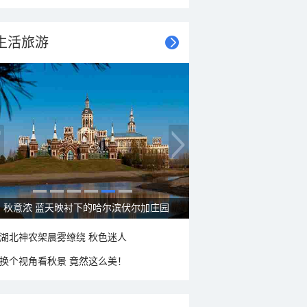
生活旅游
秋意浓 蓝天映衬下的哈尔滨伏尔加庄园
湖北神农架晨雾缭绕 秋色迷人
换个视角看秋景 竟然这么美！