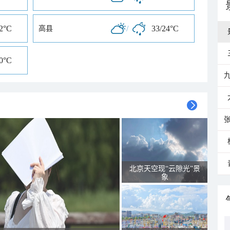
22°C
/
33/24°C
高县
20°C
北京天空现“云隙光”景
象