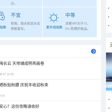
分。
不宜
中等
有雨，雨水和泥水会
涂擦SPF大于15、
指数
紫外线指数
弄脏爱车。
PA+防晒护肤品。
海长云 天地铺成明亮画卷
07 10:58
晒秋贴秋膘 庆祝丰收迎秋来
:10
安心？这份攻略请收好