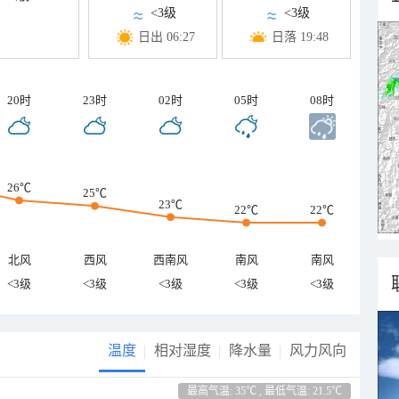
<3级
<3级
日出 06:27
日落 19:48
20时
23时
02时
05时
08时
26℃
25℃
23℃
22℃
22℃
北风
西风
西南风
南风
南风
<3级
<3级
<3级
<3级
<3级
温度
相对湿度
降水量
风力风向
最高气温: 35℃ , 最低气温: 21.5℃