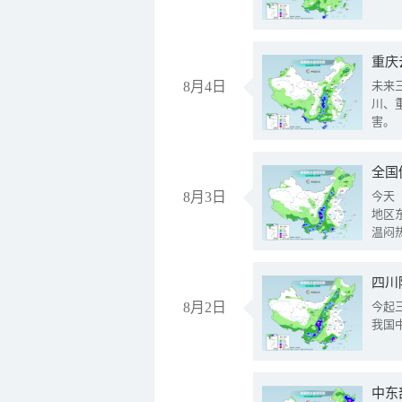
重庆
8月4日
未来
川、
害。
全国
8月3日
今天
地区
温闷
8月2日
今起
我国
中东