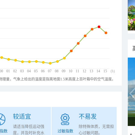
00
01
02
03
04
05
06
07
08
09
10
11
12
13
14
15
(h)
物理量，气象上给出的温度是指离地面1.5米高度上百叶箱中的空气温度。
较适宜
不易发
请适当降低运动强
除特殊体质，无需担
指数
过敏指数
度，并及时补充水
心过敏问题。