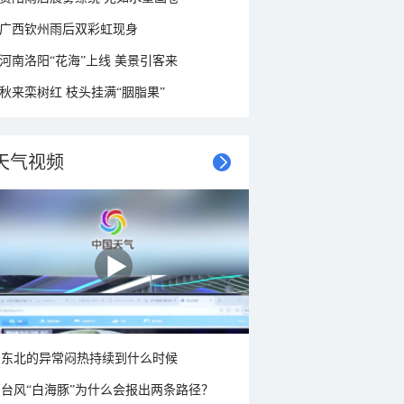
广西钦州雨后双彩虹现身
河南洛阳“花海”上线 美景引客来
秋来栾树红 枝头挂满“胭脂果”
天气视频
东北的异常闷热持续到什么时候
台风“白海豚”为什么会报出两条路径？