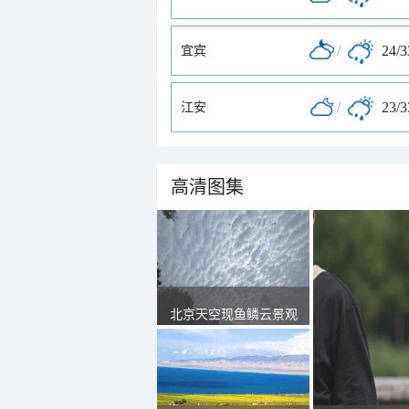
/
24/
宜宾
/
23/
江安
高清图集
北京天空现鱼鳞云景观