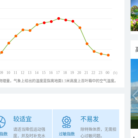
09
10
11
12
13
14
15
16
17
18
19
20
21
22
23
00
(h)
物理量，气象上给出的温度是指离地面1.5米高度上百叶箱中的空气温度。
较适宜
不易发
请适当降低运动强
除特殊体质，无需担
指数
过敏指数
度，并及时补充水
心过敏问题。