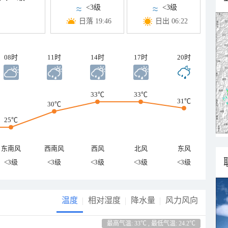
<3级
<3级
日落 19:46
日出 06:22
08时
11时
14时
17时
20时
33℃
33℃
31℃
30℃
25℃
东南风
西南风
西风
北风
东风
<3级
<3级
<3级
<3级
<3级
温度
相对湿度
降水量
风力风向
最高气温: 33℃ , 最低气温: 24.2℃