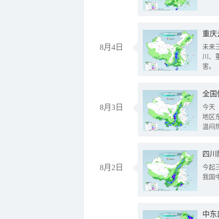
重庆
8月4日
未来
川、
害。
全国
8月3日
今天
地区
温闷
8月2日
今起
我国
中东