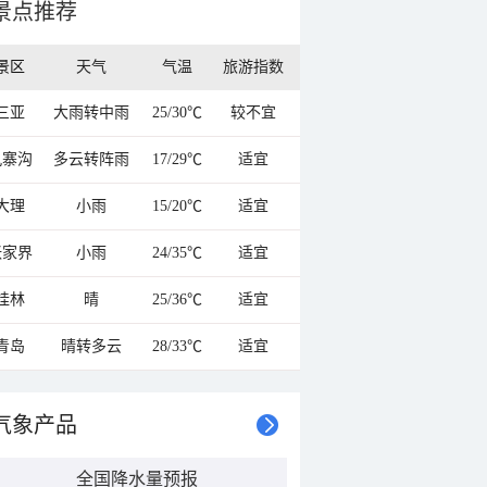
景点推荐
景区
天气
气温
旅游指数
三亚
大雨转中雨
25/30℃
较不宜
九寨沟
多云转阵雨
17/29℃
适宜
大理
小雨
15/20℃
适宜
张家界
小雨
24/35℃
适宜
桂林
晴
25/36℃
适宜
青岛
晴转多云
28/33℃
适宜
气象产品
全国降水量预报