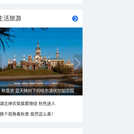
生活旅游
秋意浓 蓝天映衬下的哈尔滨伏尔加庄园
湖北神农架晨雾缭绕 秋色迷人
换个视角看秋景 竟然这么美！