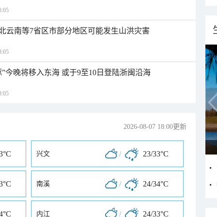
:05
北云南等7省区市部分地区可能发生山洪灾害
:05
”今晚将移入东海 或于9至10日登陆浙闽沿海
:05
2026-08-07 18:00更新
33°C
/
23/33°C
兴文
33°C
/
24/34°C
南溪
34°C
/
24/33°C
内江