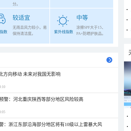
分。
较适宜
中等
无雨且风力较小，易
涂擦SPF大于15、
指数
紫外线指数
保持清洁度。
PA+防晒护肤品。
西北方向移动 未来对我国无影响
:10
预警：河北重庆陕西等部分地区风险较高
:05
警：浙江东部沿海部分地区将有10级以上雷暴大风