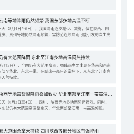
云南等地降雨仍然频繁 我国东部多地高温不断
三天（8月4日至6日），我国降雨逐步减少、减弱，但在陕西、四
重庆、贵州等地仍然降雨频繁，需防范连续降雨可能引发的次生灾
仍有大范围降雨 东北至江南多地高温闷热持续
（8月3日），全国仍有大范围降雨，强降雨主要出现在华南和西南
东部至华北、东北一带。在副热带高压的掌控下，从东北至江南高
热天气持续。
四川陕西等地需警惕降雨叠加致灾 华北南部至江南一带高温频现
三天（8月2日至4日），四川、陕西等地多地雨势仍猛烈。同时，
中东部仍有大范围高温桑拿天，华北南部至江南一带高温频现。
部大范围桑拿天持续 四川陕西等部分地区有强降雨