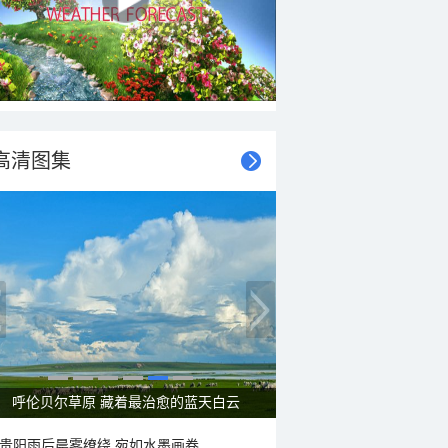
高清图集
呼伦贝尔草原 藏着最治愈的蓝天白云
贵阳雨后晨雾缭绕 宛如水墨画卷