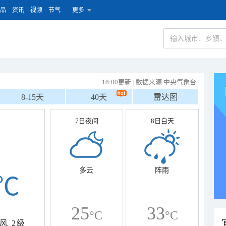
品
资讯
视频
节气
更多
18:00更新
|
数据来源 中央气象台
8-15天
40天
雷达图
7日夜间
8日白天
多云
阵雨
℃
25
33
°C
°C
风
2级