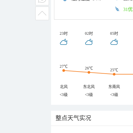
31优
23时
02时
05时
27℃
26℃
25℃
北风
东北风
东南风
<3级
<3级
<3级
整点天气实况