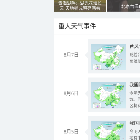
青海湖畔：湖光花海长
北京气温
云 天地铺成明亮画卷
重大天气事件
台风
8月7日
随着
高温
8月6日
今明
散。
区将
我国
8月5日
今明
地有