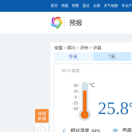
首页
预报
预警
雷达
云图
天气地图
专业产
预报
全国
>
四川
>
泸州
>
泸县
今天
7天
00:15 实况
25.8
西南
相对湿度
84%