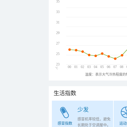
35
33
31
29
27
25
23
00
01
02
03
04
05
06
07
08
℃
温度：表示大气冷热程度的
生活指数
少发
感冒机率较低，避免
感冒指数
运动
长期处于空调屋中。