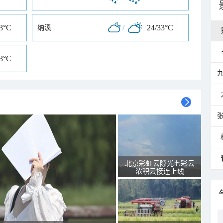
33°C
/
24/33°C
纳溪
33°C
北京彩虹云隙光七彩云
浓积云接连上线