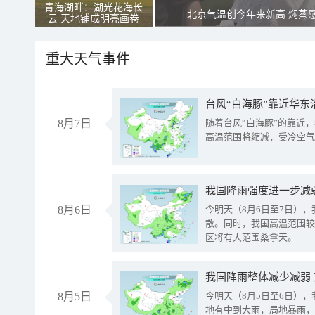
青海湖畔：湖光花海长
北京气温创今年来新高 焖蒸
云 天地铺成明亮画卷
重大天气事件
台风“白海豚”靠近华东
8月7日
随着台风“白海豚”的靠近
高温范围将缩减，受冷空气
8月6日
今明天（8月6日至7日）
散。同时，我国高温范围较
区将有大范围桑拿天。
我国降雨整体减少减弱
8月5日
今明天（8月5日至6日）
地有中到大雨，局地暴雨，