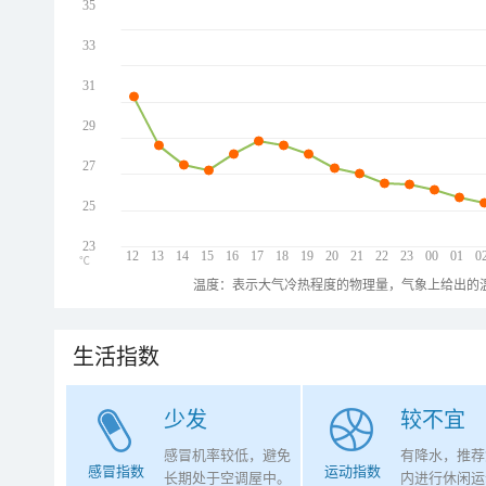
35
33
31
29
27
25
23
12
13
14
15
16
17
18
19
20
21
22
23
00
01
0
℃
温度：表示大气冷热程度的物理量，气象上给出的温
生活指数
少发
较不宜
感冒机率较低，避免
有降水，推荐
感冒指数
运动指数
长期处于空调屋中。
内进行休闲运