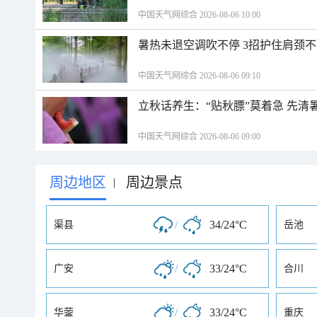
中国天气网综合 2026-08-06 10:00
暑热未退空调吹不停 3招护住肩颈
中国天气网综合 2026-08-06 09:10
立秋话养生：“贴秋膘”莫着急 先清
中国天气网综合 2026-08-06 09:00
周边地区
周边景点
|
/
34/24°C
渠县
岳池
/
33/24°C
广安
合川
/
33/24°C
华蓥
重庆