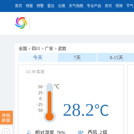
首页
预报
预警
雷达
云图
天气地图
专业产品
资讯
视频
节气
全国
>
四川
>
广安
>
武胜
今天
7天
8-15天
12:30 实况
28.2
℃
西风
2级
相对湿度
76%