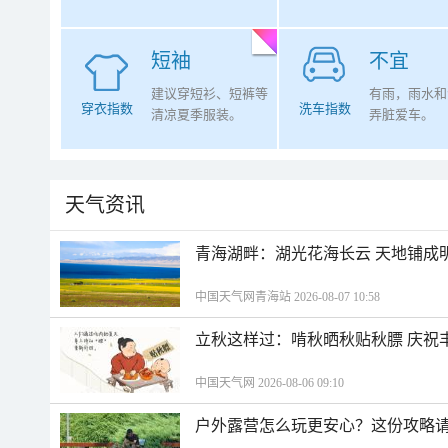
短袖
不宜
建议穿短衫、短裤等
有雨，雨水和
穿衣指数
洗车指数
清凉夏季服装。
弄脏爱车。
天气资讯
青海湖畔：湖光花海长云 天地铺成
中国天气网青海站 2026-08-07 10:58
立秋这样过：啃秋晒秋贴秋膘 庆祝
中国天气网 2026-08-06 09:10
户外露营怎么玩更安心？这份攻略