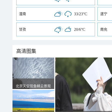
/
33/23°C
潼南
遂宁
/
20/6°C
甘孜
南充
高清图集
北京天空现鱼鳞云景观