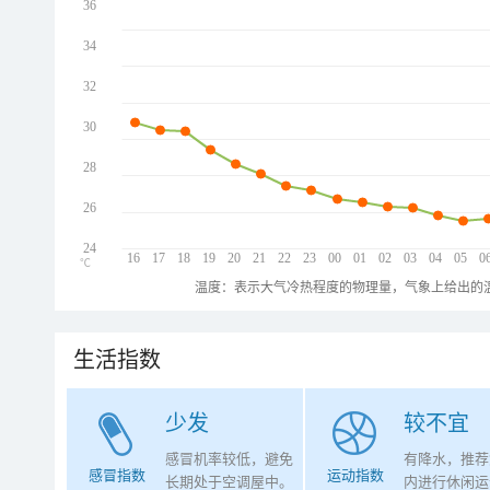
36
34
32
30
28
26
24
16
17
18
19
20
21
22
23
00
01
02
03
04
05
0
℃
温度：表示大气冷热程度的物理量，气象上给出的温
生活指数
少发
较不宜
感冒机率较低，避免
有降水，推荐
感冒指数
运动指数
长期处于空调屋中。
内进行休闲运