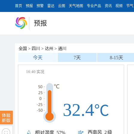
首页
预报
预警
雷达
云图
天气地图
专业产品
资讯
视频
节气
预报
全国
>
四川
>
达州
>
通川
今天
7天
8-15天
16:40 实况
32.4
℃
西南风
2级
相对湿度
57%