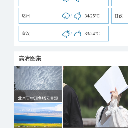
/
34/25°C
达州
甘孜
/
33/24°C
宣汉
高清图集
北京天空现鱼鳞云景观