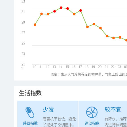
33
31
29
27
25
23
21
10
11
12
13
14
15
16
17
18
19
20
21
22
23
0
℃
温度：表示大气冷热程度的物理量，气象上给出的温
生活指数
少发
较不宜
感冒机率较低，避免
有降水，推荐
感冒指数
运动指数
长期处于空调屋中。
内进行休闲运