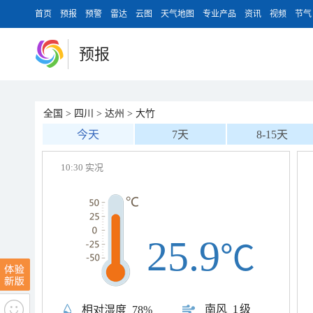
首页
预报
预警
雷达
云图
天气地图
专业产品
资讯
视频
节气
预报
全国
>
四川
>
达州
>
大竹
今天
7天
8-15天
10:30 实况
25.9
℃
南风
1级
相对湿度
78%