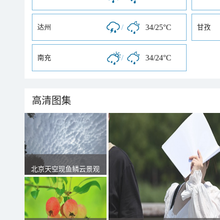
/
34/25°C
达州
甘孜
/
34/24°C
南充
高清图集
北京天空现鱼鳞云景观