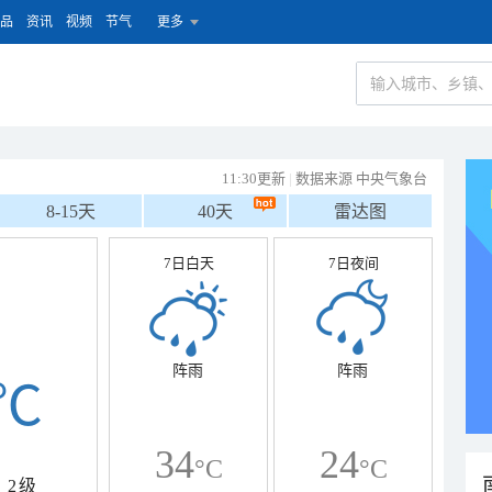
品
资讯
视频
节气
更多
11:30更新
|
数据来源 中央气象台
8-15天
40天
雷达图
7日白天
7日夜间
阵雨
阵雨
℃
34
24
°C
°C
2级