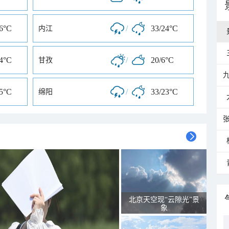
26°C
/
33/24°C
内江
24°C
/
20/6°C
甘孜
25°C
/
33/23°C
绵阳
北京天空现“云隙光”景
象