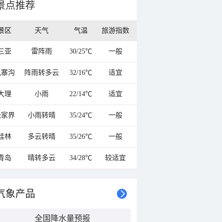
景点推荐
景区
天气
气温
旅游指数
三亚
雷阵雨
30/25℃
一般
九寨沟
阵雨转多云
32/16℃
适宜
大理
小雨
22/14℃
适宜
张家界
小雨转晴
35/24℃
一般
桂林
多云转晴
35/26℃
一般
青岛
晴转多云
34/28℃
较适宜
气象产品
全国降水量预报