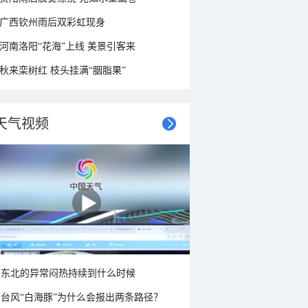
广西钦州雨后双彩虹现身
河南洛阳“花海”上线 美景引客来
秋来栾树红 枝头挂满“胭脂果”
天气视频
东北的异常闷热持续到什么时候
台风“白海豚”为什么会报出两条路径？