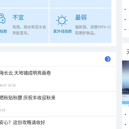
不宜
最弱
有雨，雨水和泥水会
辐射弱，涂擦SPF8-12
指数
紫外线指数
弄脏爱车。
防晒护肤品。
海长云 天地铺成明亮画卷
07 10:58
晒秋贴秋膘 庆祝丰收迎秋来
:10
安心？这份攻略请收好