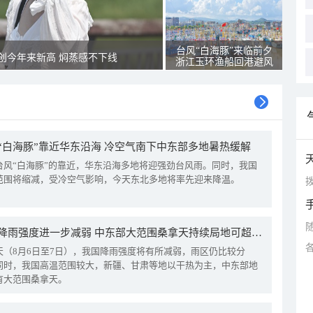
台风“白海豚”来临前夕
创今年来新高 焖蒸感不下线
浙江玉环渔船回港避风
“白海豚”靠近华东沿海 冷空气南下中东部多地暑热缓解
台风“白海豚”的靠近，华东沿海多地将迎强劲台风雨。同时，我国
范围将缩减，受冷空气影响，今天东北多地将率先迎来降温。
拨
我国降雨强度进一步减弱 中东部大范围桑拿天持续局地可超38℃
天（8月6日至7日），我国降雨强度将有所减弱，雨区仍比较分
同时，我国高温范围较大，新疆、甘肃等地以干热为主，中东部地
有大范围桑拿天。