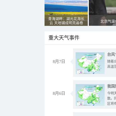
青海湖畔：湖光花海长
北京气温
云 天地铺成明亮画卷
重大天气事件
台风
8月7日
随着
高温
8月6日
今明
散。
区将