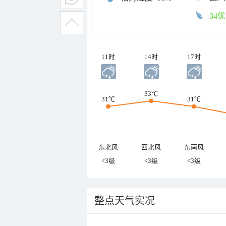
34优
11时
14时
17时
33℃
31℃
31℃
东北风
西北风
东南风
<3级
<3级
<3级
整点天气实况