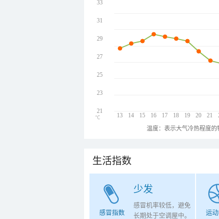
33
31
29
27
25
23
21
13
14
15
16
17
18
19
20
21
℃
温度：表示大气冷热程度的
生活指数
少发
感冒机率较低，避免
感冒指数
运动
长期处于空调屋中。