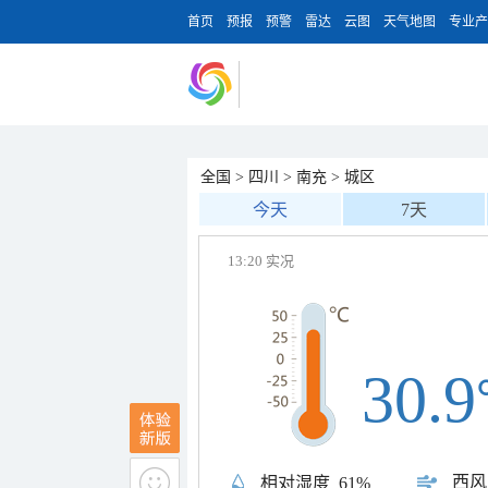
首页
预报
预警
雷达
云图
天气地图
专业产
全国
>
四川
>
南充
>
城区
今天
7天
13:20 实况
30.9
西风
相对湿度
61%