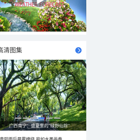
高清图集
呼伦贝尔草原 藏着最治愈的蓝天白云
贵阳雨后晨雾缭绕 宛如水墨画卷