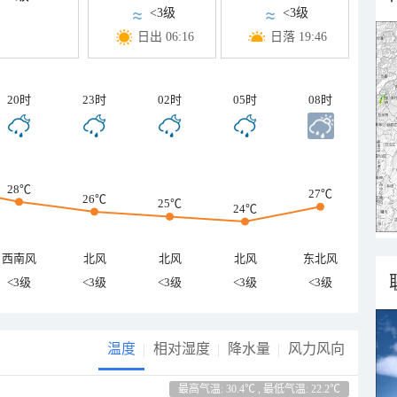
<3级
<3级
日出 06:16
日落 19:46
20时
23时
02时
05时
08时
28℃
27℃
26℃
25℃
24℃
西南风
北风
北风
北风
东北风
<3级
<3级
<3级
<3级
<3级
温度
相对湿度
降水量
风力风向
最高气温: 30.4℃ , 最低气温: 22.2℃