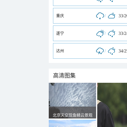
/
33/
重庆
/
33/
遂宁
/
34/
达州
高清图集
北京天空现鱼鳞云景观