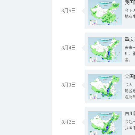
我国
8月5日
今明
地有
重庆
8月4日
未来
川、
害。
全国
8月3日
今天
地区
温闷
8月2日
今起
我国