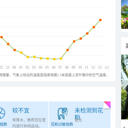
22
23
00
01
02
03
04
05
06
07
08
09
10
11
12
13
(h)
物理量，气象上给出的温度是指离地面1.5米高度上百叶箱中的空气温度。
较不宜
未检测到花
粉
有降水，推荐您在室
暂无
指数
花粉过敏指数
内进行休闲运动。