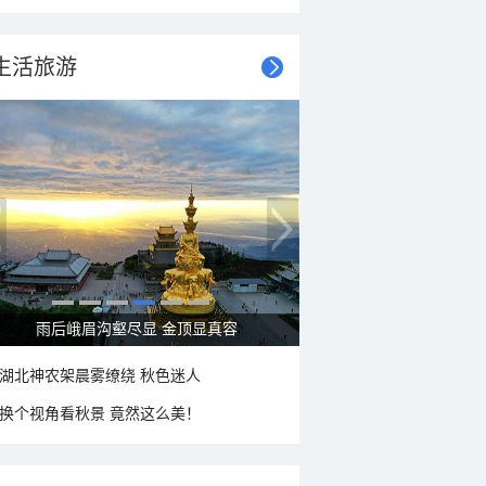
生活旅游
秋意浓 蓝天映衬下的哈尔滨伏尔加庄园
湖北神农架晨雾缭绕 秋色迷人
换个视角看秋景 竟然这么美！