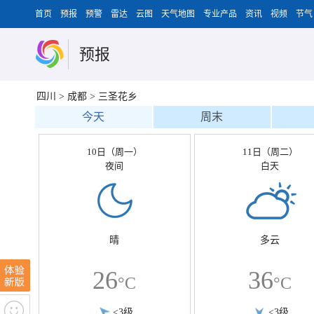
首页
预报
预警
雷达
云图
天气地图
专业产品
资讯
视频
节气
预报
四川
>
成都
>
三圣花乡
今天
周末
10日（周一）
11日（周二）
夜间
白天
晴
多云
26
36
°C
°C
<3级
<3级