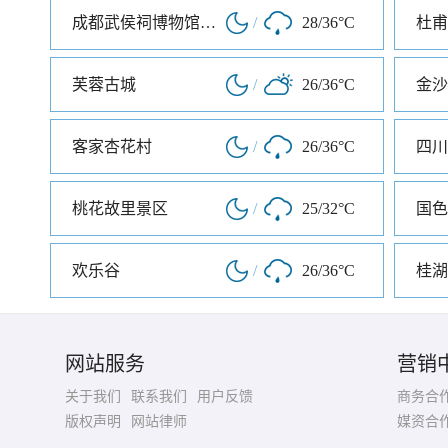
成都武侯祠博物馆南门
/
28/36°C
杜甫
芙蓉古城
/
26/36°C
金沙
客家杏花村
/
26/36°C
四川
桃花故里景区
/
25/32°C
国色
欢乐谷
/
26/36°C
桂湖
网站服务
营销
关于我们
联系我们
用户反馈
商务合
版权声明
网站律师
媒资合