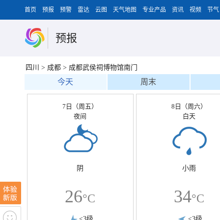
首页
预报
预警
雷达
云图
天气地图
专业产品
资讯
视频
节气
预报
四川
>
成都
>
成都武侯祠博物馆南门
今天
周末
7日（周五）
8日（周六）
夜间
白天
阴
小雨
26
34
°C
°C
<3级
<3级