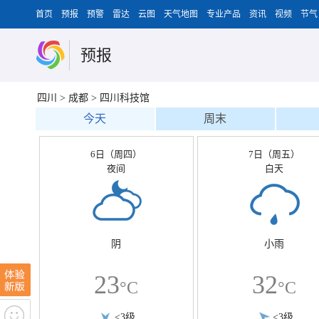
首页
预报
预警
雷达
云图
天气地图
专业产品
资讯
视频
节气
预报
四川
>
成都
>
四川科技馆
今天
周末
6日（周四）
7日（周五）
夜间
白天
阴
小雨
23
32
°C
°C
<3级
<3级