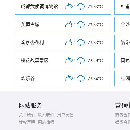
成都武侯祠博物馆南门
/
25/33°C
杜甫
芙蓉古城
/
23/33°C
金沙
客家杏花村
/
23/33°C
洛带
桃花故里景区
/
22/29°C
国色
欢乐谷
/
23/34°C
桂湖
网站服务
营销
关于我们
联系我们
用户反馈
商务合
版权声明
网站律师
媒资合