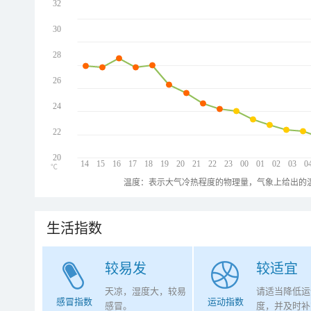
32
30
28
26
24
22
20
14
15
16
17
18
19
20
21
22
23
00
01
02
03
0
℃
温度：表示大气冷热程度的物理量，气象上给出的温
生活指数
较易发
较适宜
天凉，湿度大，较易
请适当降低运
感冒指数
运动指数
感冒。
度，并及时补