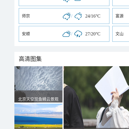
/
24/16°C
师宗
富源
/
27/20°C
安顺
文山
高清图集
北京天空现鱼鳞云景观