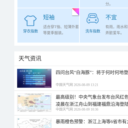
分。
短袖
不宜
适合穿T恤、短薄外套
有雨，雨水和
穿衣指数
洗车指数
等夏季服装。
弄脏爱车。
天气资讯
四问台风“白海豚”：将于何时何地
中国天气网 2026-08-09 13:21
最高级别！中央气象台发布台风红色
凌晨在浙江舟山到福建福鼎沿海登
中国天气网 2026-08-09 10:36
暴雨橙色预警：浙江上海等6省市有