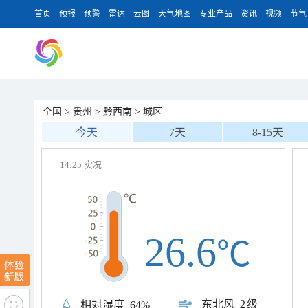
首页
预报
预警
雷达
云图
天气地图
专业产品
资讯
视频
节气
全国
>
贵州
>
黔西南
>
城区
今天
7天
8-15天
14:25 实况
26.6
℃
东北风
2级
相对湿度
64%