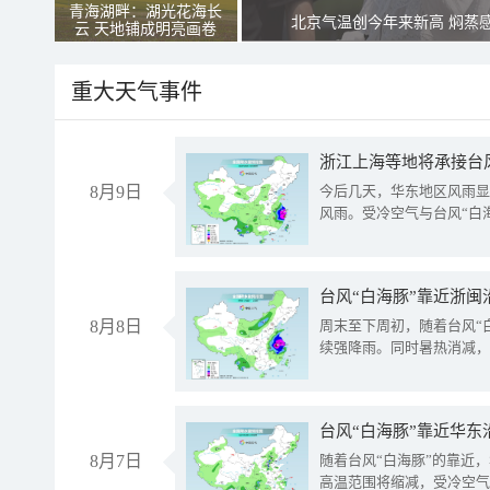
青海湖畔：湖光花海长
北京气温创今年来新高 焖蒸
云 天地铺成明亮画卷
重大天气事件
浙江上海等地将承接台风
8月9日
今后几天，华东地区风雨显
风雨。受冷空气与台风“白
台风“白海豚”靠近浙闽
8月8日
周末至下周初，随着台风“
续强降雨。同时暑热消减，
台风“白海豚”靠近华东
8月7日
随着台风“白海豚”的靠近
高温范围将缩减，受冷空气