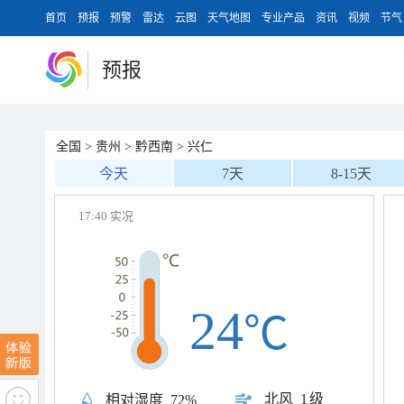
首页
预报
预警
雷达
云图
天气地图
专业产品
资讯
视频
节气
预报
全国
>
贵州
>
黔西南
>
兴仁
今天
7天
8-15天
17:40 实况
24
℃
北风
1级
相对湿度
72%