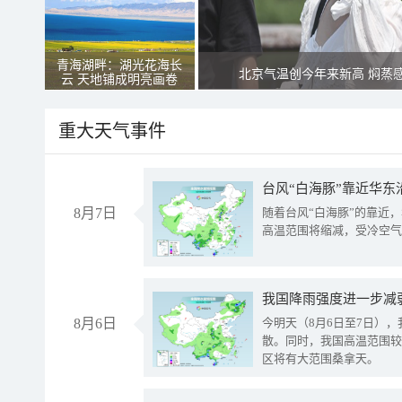
青海湖畔：湖光花海长
北京气温创今年来新高 焖蒸
云 天地铺成明亮画卷
重大天气事件
台风“白海豚”靠近华东
8月7日
随着台风“白海豚”的靠近
高温范围将缩减，受冷空气
8月6日
今明天（8月6日至7日）
散。同时，我国高温范围较
区将有大范围桑拿天。