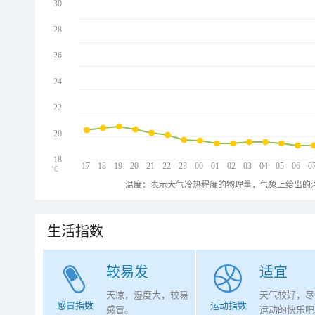
30
28
26
24
22
20
18
17
18
19
20
21
22
23
00
01
02
03
04
05
06
0
℃
温度：表示大气冷热程度的物理量，气象上给出的温
生活指数
较易发
适宜
天凉，湿度大，较易
天气较好，尽
感冒指数
运动指数
感冒。
运动的快乐吧