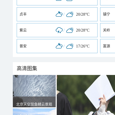
/
20/28°C
贞丰
镇宁
/
20/28°C
紫云
关岭
/
17/26°C
普安
富源
高清图集
北京天空现鱼鳞云景观