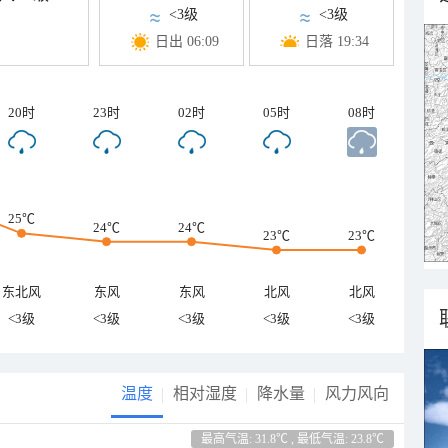
<3级
<3级
日出 06:09
日落 19:34
20时
23时
02时
05时
08时
25℃
24℃
24℃
23℃
23℃
东北风
东风
东风
北风
北风
<3级
<3级
<3级
<3级
<3级
温度
相对湿度
降水量
风力风向
最高气温: 31.8℃ , 最低气温: 23.8℃