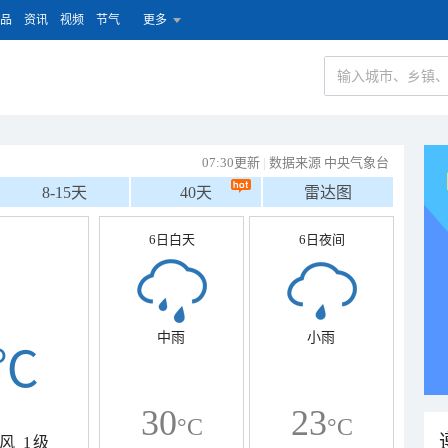
品
资讯
视频
节气
更多
07:30更新
|
数据来源 中央气象台
8-15天
40天
雷达图
6日白天
6日夜间
中雨
小雨
℃
30
23
°C
°C
风
1级