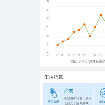
34
32
30
28
26
24
22
07
08
09
10
11
12
13
14
15
℃
温度：表示大气冷热程度的
生活指数
少发
感冒机率较低，避免
感冒指数
运动
长期处于空调屋中。