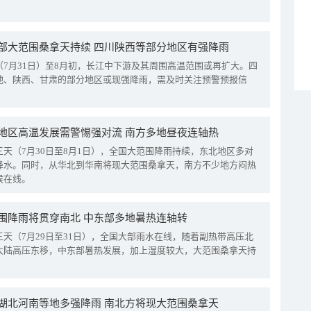
部大范围桑拿天持续 四川陕西等部分地区有强降雨
（7月31日）至8月初，长江中下游及其周围高温范围或再扩大。四
地、陕西、甘肃的部分地区或现强降雨，需及时关注预警预报信
地区高温发展需警惕强对流 南方多地昼夜连轴热
三天（7月30日至8月1日），全国大范围降雨持续，东北地区多对
降水。同时，从华北到华南将现大范围桑拿天，南方不少地方闷热
候在线。
围降雨将贯穿南北 中东部多地暑热连轴转
三天（7月29日至31日），全国大部雨水在线，随着副热带高压北
大陆高压东移，中东部暑热发展，加上湿度较大，大范围桑拿天持
湖北河南等地多强降雨 南北方将现大范围桑拿天