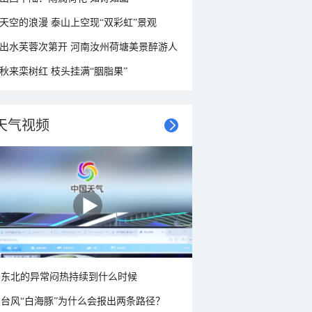
天空的浪漫 泰山上空现“双彩虹”景观
出水芙蓉次第开 河南汝州荷塘美景醉游人
秋来栾树红 枝头挂满“胭脂果”
天气视频
东北的异常闷热持续到什么时候
台风“白海豚”为什么会报出两条路径？