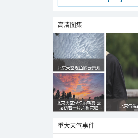
高清图集
北京天空现鱼鳞云景观
北京天空现瑰丽朝霞 云
北京气温
层仿若一片片棉花糖
重大天气事件