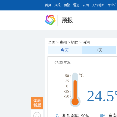
首页
预报
预警
雷达
云图
天气地图
专业产
预报
全国
>
贵州
>
铜仁
>
沿河
今天
7天
07:55 实况
24.5
东南
相对湿度
90%