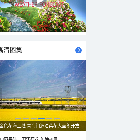
高清图集
呼伦贝尔草原 藏着最治愈的蓝天白云
山西平陆：雨润荷花 如诗如画