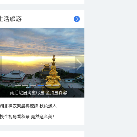
生活旅游
秋意浓 蓝天映衬下的哈尔滨伏尔加庄园
湖北神农架晨雾缭绕 秋色迷人
换个视角看秋景 竟然这么美！