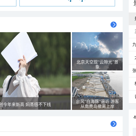
北京天空现“云隙光”景
象
台风“白海豚”逼近 游客
创今年来新高 焖蒸感不下线
从南麂岛撤离上岸