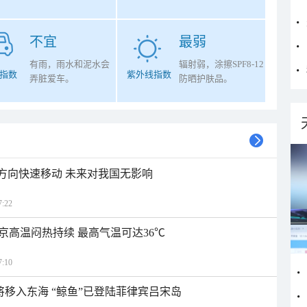
不宜
最弱
有雨，雨水和泥水会
辐射弱，涂擦SPF8-12
指数
紫外线指数
弄脏爱车。
防晒护肤品。
北方向快速移动 未来对我国无影响
:22
京高温闷热持续 最高气温可达36℃
:10
日将移入东海 “鲸鱼”已登陆菲律宾吕宋岛