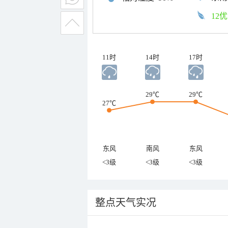
12优
11时
14时
17时
29℃
29℃
27℃
东风
南风
东风
<3级
<3级
<3级
整点天气实况