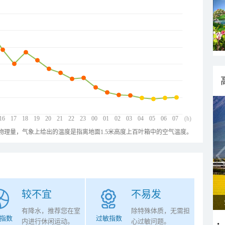
16
17
18
19
20
21
22
23
00
01
02
03
04
05
06
07
(h)
物理量，气象上给出的温度是指离地面1.5米高度上百叶箱中的空气温度。
较不宜
不易发
有降水，推荐您在室
除特殊体质，无需担
指数
过敏指数
内进行休闲运动。
心过敏问题。