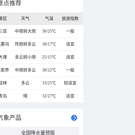
景点推荐
景区
天气
气温
旅游指数
三亚
中雨转大雨
30/25℃
一般
九寨沟
阵雨转多云
30/17℃
适宜
大理
多云转小雨
25/15℃
适宜
张家界
中雨转多云
30/22℃
一般
桂林
多云
33/25℃
较适宜
青岛
晴
32/27℃
适宜
气象产品
全国降水量预报