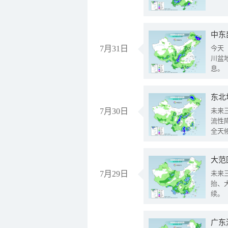
中东
7月31日
今天
川盆
息。
东北
7月30日
未来
流性
全天
大范
7月29日
未来
抬、
续。
广东