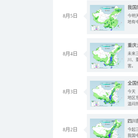
我国
8月5日
今明
地有
重庆
8月4日
未来
川、
害。
全国
8月3日
今天
地区
温闷
8月2日
今起
我国