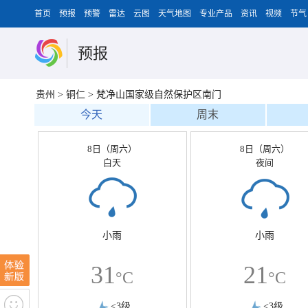
首页
预报
预警
雷达
云图
天气地图
专业产品
资讯
视频
节气
预报
贵州
>
铜仁
>
梵净山国家级自然保护区南门
今天
周末
8日（周六）
8日（周六）
白天
夜间
小雨
小雨
31
21
°C
°C
<3级
<3级