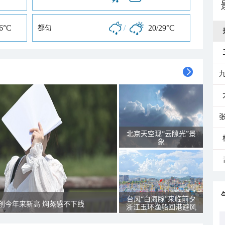
26°C
/
20/29°C
都匀
北京天空现“云隙光”景
象
台风“白海豚”来临前夕
创今年来新高 焖蒸感不下线
浙江玉环渔船回港避风