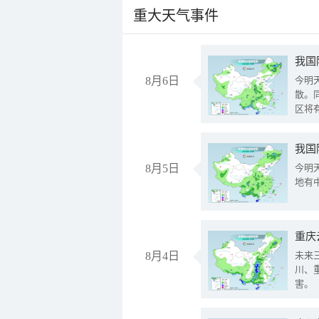
重大天气事件
8月6日
今明
散。
区将
我国
8月5日
今明
地有
重庆
8月4日
未来
川、
害。