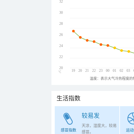
32
30
28
26
24
22
20
19
20
21
22
23
00
01
02
03
℃
温度：表示大气冷热程度的
生活指数
较易发
天凉，湿度大，较易
感冒指数
运动
感冒。