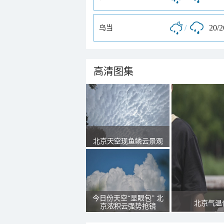
/
20/
乌当
高清图集
北京天空现鱼鳞云景观
今日份天空“显眼包” 北
北京气温
京浓积云强势抢镜