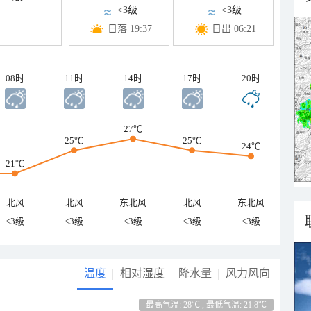
<3级
<3级
日落 19:37
日出 06:21
08时
11时
14时
17时
20时
27℃
25℃
25℃
24℃
21℃
北风
北风
东北风
北风
东北风
<3级
<3级
<3级
<3级
<3级
温度
相对湿度
降水量
风力风向
最高气温: 28℃ , 最低气温: 21.8℃