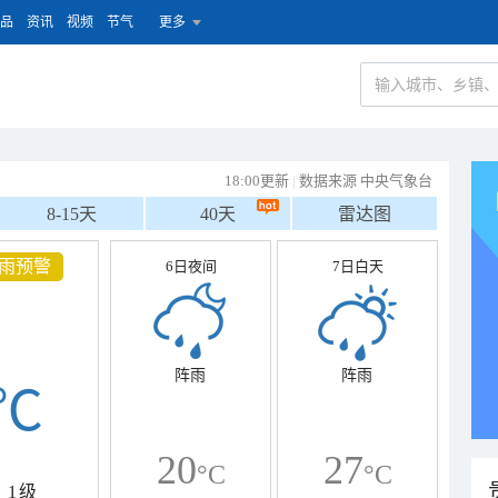
品
资讯
视频
节气
更多
18:00更新
|
数据来源 中央气象台
8-15天
40天
雷达图
电预警
6日夜间
7日白天
阵雨
阵雨
℃
20
27
°C
°C
1级