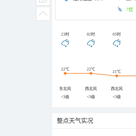
7优
23时
02时
05时
22℃
22℃
21℃
东北风
西北风
西北风
<3级
<3级
<3级
整点天气实况