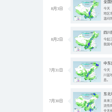
全国
8月3日
今天
地区
温闷
8月2日
今起
我国
中东
7月31日
今天
川盆
息。
东北
7月30日
未来
流性
全天