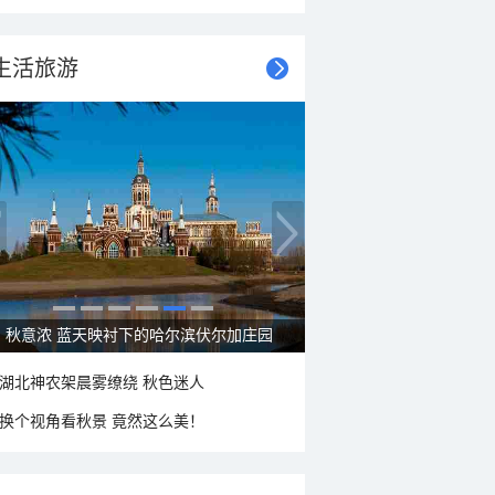
生活旅游
大美新疆—帕米尔高原好风光
湖北神农架晨雾缭绕 秋色迷人
换个视角看秋景 竟然这么美！