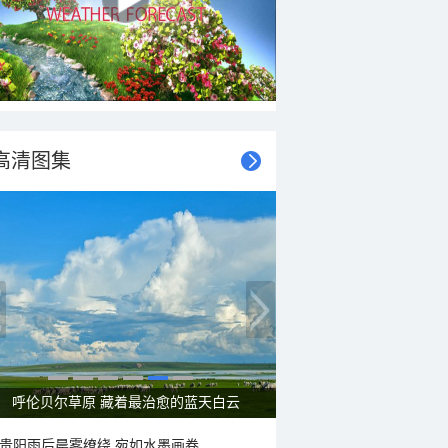
高清图集
一组图感受水中消暑快乐瞬间
贵阳雨后晨雾缭绕 宛如水墨画卷