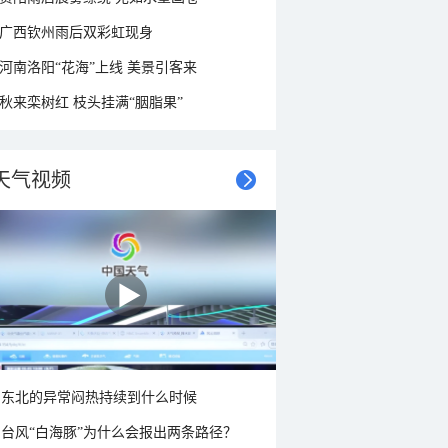
广西钦州雨后双彩虹现身
河南洛阳“花海”上线 美景引客来
秋来栾树红 枝头挂满“胭脂果”
天气视频
东北的异常闷热持续到什么时候
台风“白海豚”为什么会报出两条路径？