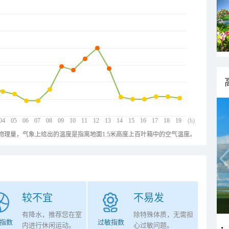
04
05
06
07
08
09
10
11
12
13
14
15
16
17
18
19
(h)
物理量，气象上给出的温度是指离地面1.5米高度上百叶箱中的空气温度。
较不宜
不易发
有降水，推荐您在室
除特殊体质，无需担
指数
过敏指数
内进行休闲运动。
心过敏问题。