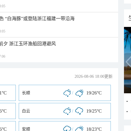
:05
色 “白海豚”或登陆浙江福建一带沿海
:05
临前夕 浙江玉环渔船回港避风
:06
2026-08-06 18:00更新
31°C
/
19/26°C
长顺
26°C
/
19/25°C
白云
26°C
/
18/23°C
安顺