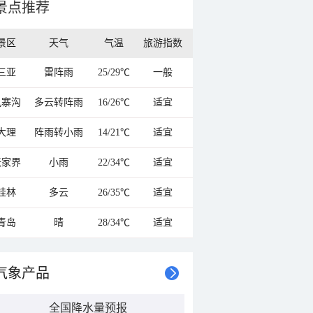
景点推荐
景区
天气
气温
旅游指数
三亚
雷阵雨
25/29℃
一般
九寨沟
多云转阵雨
16/26℃
适宜
大理
阵雨转小雨
14/21℃
适宜
张家界
小雨
22/34℃
适宜
桂林
多云
26/35℃
适宜
青岛
晴
28/34℃
适宜
气象产品
全国降水量预报