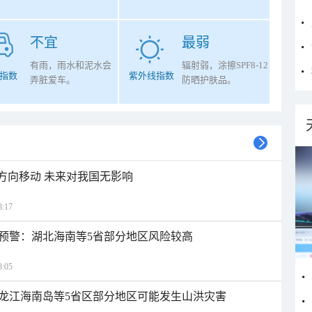
不宜
最弱
有雨，雨水和泥水会
辐射弱，涂擦SPF8-12
指数
紫外线指数
弄脏爱车。
防晒护肤品。
北方向移动 未来对我国无影响
:17
预警：湖北海南等5省部分地区风险较高
:05
龙江海南岛等5省区部分地区可能发生山洪灾害