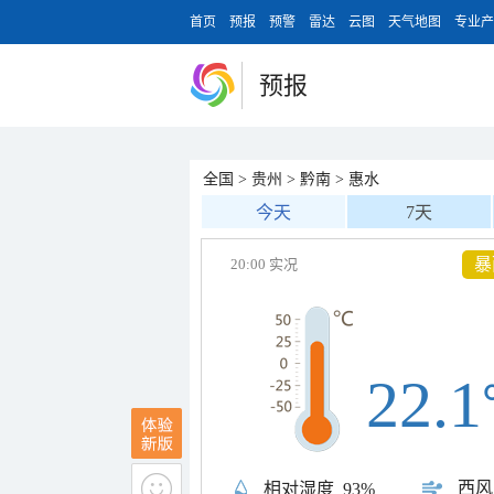
首页
预报
预警
雷达
云图
天气地图
专业产
预报
全国
>
贵州
>
黔南
>
惠水
今天
7天
雷
20:00 实况
22.1
西风
相对湿度
93%