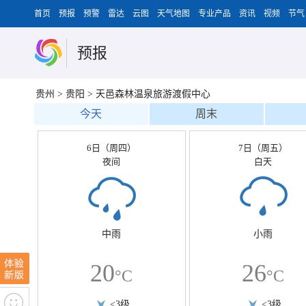
首页
预报
预警
雷达
云图
天气地图
专业产品
资讯
视频
节气
预报
贵州
>
贵阳
>
天邑森林温泉旅游渡假中心
今天
周末
6日（周四）
7日（周五）
夜间
白天
中雨
小雨
20
26
°C
°C
<3级
<3级