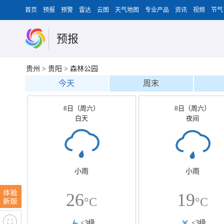
首页
预报
预警
雷达
云图
天气地图
专业产品
资讯
视频
节气
预报
贵州
>
贵阳
>
森林公园
今天
周末
8日（周六）
8日（周六）
白天
夜间
小雨
小雨
26
19
°C
°C
<3级
<3级